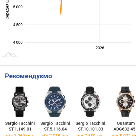
Середня ціна
5 000
4 000
4 500
4 000
2024
2025
2028
2026
L
Рекомендуємо
Sergio Tacchini
Sergio Tacchini
Sergio Tacchini
Quantum
ST.1.149.01
ST.5.116.04
ST.10.101.03
ADG632.45