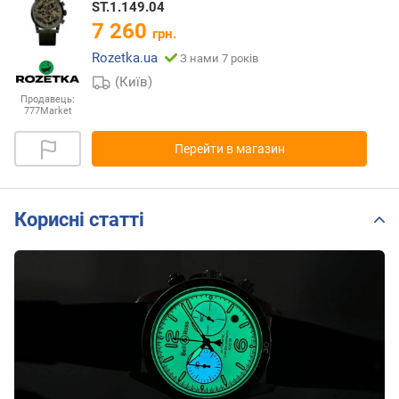
ST.1.149.04
7 260
грн.
Rozetka.ua
З нами 7 років
(Київ)
Продавець:
777Market
Перейти в магазин
Корисні статті