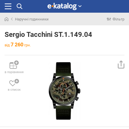
Наручні годинники
Фільтр
Шукали
раніше
Sergio Tacchini ST.1.149.04
7 260
від
грн.
в порівняння
в список