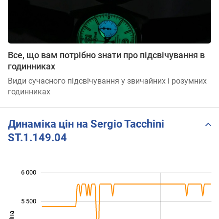
Все, що вам потрібно знати про підсвічування в
годинниках
Види сучасного підсвічування у звичайних і розумних
годинниках
Динаміка цін на Sergio Tacchini
ST.1.149.04
6 000
 000
 500
 500
5 500