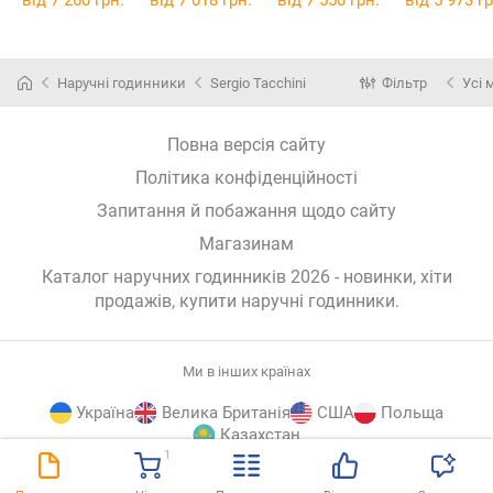
від 7 260 грн.
від 7 018 грн.
від 7 550 грн.
від 5 973 гр
Наручні годинники
Sergio Tacchini
Фільтр
Усі 
Повна версія сайту
Політика конфіденційності
Запитання й побажання щодо сайту
Магазинам
Каталог наручних годинників 2026 - новинки, хіти
продажів,
купити наручні годинники
.
Ми в інших країнах
Україна
Велика Британія
США
Польща
Казахстан
1
E-