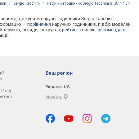
ники
/
Sergio Tacchini
/
Наручний годинник Sergio Tacchini ST.8.114.04
 знаємо, де купити наручні годинники Sergio Tacchini
інформацію —
порівняння
наручних годинників, підбір моделей
 термінів, огляди, інструкції,
рейтинг
товарів,
рекомендації
кції.
Ваш регіон
і?
r.
Україна
,
UA
і" під
ретної
Україна