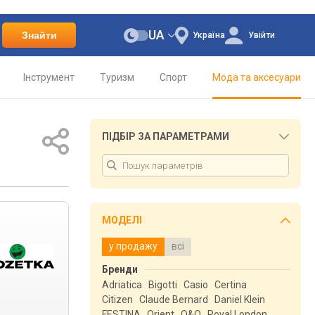
UA
Знайти
Україна
Увійти
Інструмент
Туризм
Спорт
Мода та аксесуари
ПІДБІР ЗА ПАРАМЕТРАМИ
МОДЕЛІ
у продажу
всі
Бренди
Adriatica
Bigotti
Casio
Certina
Citizen
Claude Bernard
Daniel Klein
FESTINA
Orient
Q&Q
Royal London