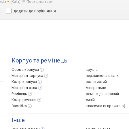
оків
(Київ)
Поскаржитись
к
додати до порівняння
Корпус та ремінець
Форма
корпуса
кругла
Матеріал
корпуса
нержавіюча сталь
Колір
корпуса
золотистий
Матеріал
скла
мінеральне
Ремінець
ремінець шкіряний
Колір
ремінця
синій
Застібка
класична (з пряжкою)
Інше