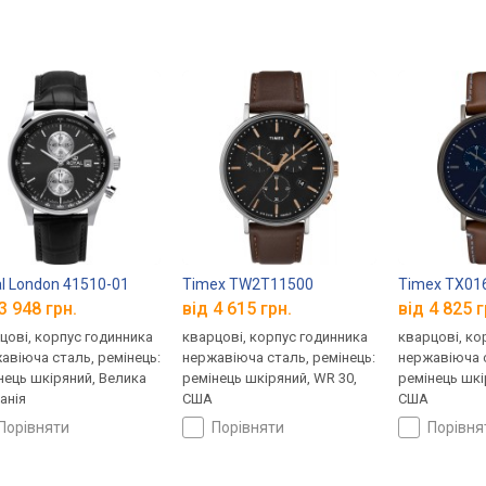
l London 41510-01
Timex TW2T11500
Timex TX01
3 948 грн.
від 4 615 грн.
від 4 825 г
цові, корпус годинника
кварцові, корпус годинника
кварцові, ко
авіюча сталь, ремінець:
нержавіюча сталь, ремінець:
нержавіюча с
нець шкіряний, Велика
ремінець шкіряний, WR 30,
ремінець шкі
анія
США
США
порівняти
порівняти
порівн