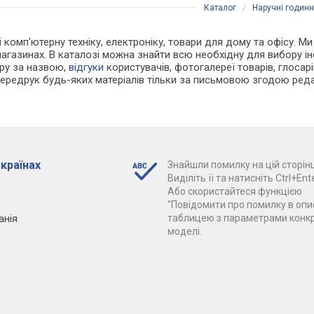
Каталог
/
Наручні годин
і комп'ютерну техніку, електроніку, товари для дому та офісу. Ми
-магазинах. В каталозі можна знайти всю необхідну для вибору 
ару за назвою,
відгуки
користувачів, фотогалереї товарів, глосарій
Передрук будь-яких матеріалів тільки за письмовою згодою реда
 країнах
Знайшли помилку на цій сторінц
Виділіть її та натисніть Ctrl+Ente
Або скористайтеся функцією
"Повідомити про помилку в опис
анія
таблицею з параметрами конк
моделі.