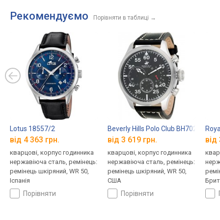
Рекомендуємо
Порівняти в таблиці
→
Lotus 18557/2
Beverly Hills Polo Club BH7020-02
Roya
від 4 363 грн.
від 3 619 грн.
від 
кварцові, корпус годинника
кварцові, корпус годинника
квар
нержавіюча сталь, ремінець:
нержавіюча сталь, ремінець:
нерж
ремінець шкіряний, WR 50,
ремінець шкіряний, WR 50,
ремі
Іспанія
США
Брит
порівняти
порівняти