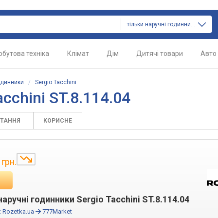
тільки наручні годинники
обутова техніка
Клімат
Дім
Дитячі товари
Авто
одинники
/
Sergio Tacchini
cchini ST.8.114.04
ИТАННЯ
КОРИСНЕ
грн.
наручні годинники Sergio Tacchini ST.8.114.04
:
Rozetka.ua
777Market