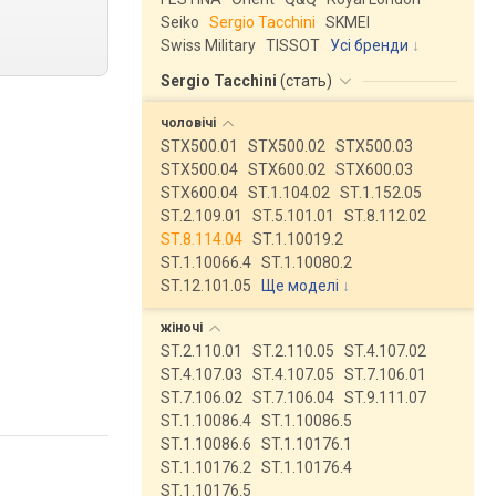
Seiko
Sergio Tacchini
SKMEI
Swiss Military
TISSOT
Усі бренди
Sergio Tacchini
(
стать
)
чоловічі
STX500.01
STX500.02
STX500.03
STX500.04
STX600.02
STX600.03
STX600.04
ST.1.104.02
ST.1.152.05
ST.2.109.01
ST.5.101.01
ST.8.112.02
ST.8.114.04
ST.1.10019.2
ST.1.10066.4
ST.1.10080.2
ST.12.101.05
Ще моделі
↓
жіночі
ST.2.110.01
ST.2.110.05
ST.4.107.02
ST.4.107.03
ST.4.107.05
ST.7.106.01
ST.7.106.02
ST.7.106.04
ST.9.111.07
ST.1.10086.4
ST.1.10086.5
ST.1.10086.6
ST.1.10176.1
ST.1.10176.2
ST.1.10176.4
ST.1.10176.5