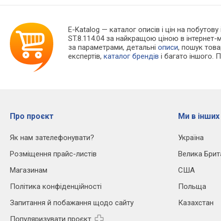
E-Katalog
— каталог описів і цін на побутову 
ST.8.114.04 за найкращою ціною в інтернет
за параметрами, детальні
описи
, пошук тов
експертів,
каталог брендів
і багато іншого. 
Про проєкт
Ми в інших
Як нам зателефонувати?
Україна
Розміщення прайс-листів
Велика Брит
Магазинам
США
Політика конфіденційності
Польща
Запитання й побажання щодо сайту
Казахстан
Популяризувати проєкт