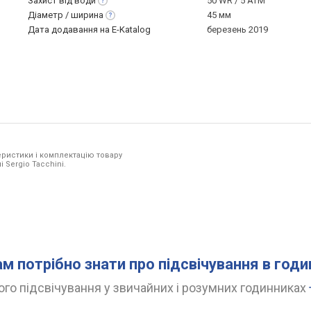
Захист від
води
50 WR / 5 ATM
Діаметр /
ширина
45 мм
Дата додавання на E-Katalog
березень 2019
ристики і комплектацію товару
 Sergio Tacchini.
ам потрібно знати про підсвічування в год
го підсвічування у звичайних і розумних годинниках