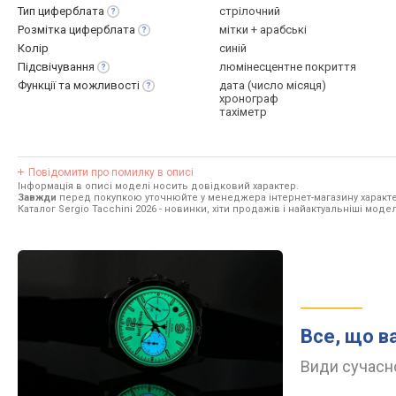
Тип
циферблата
стрілочний
Розмітка
циферблата
мітки + арабські
Колір
синій
Підсвічування
люмінесцентне покриття
Функції та
можливості
дата (число місяця)
хронограф
тахіметр
Повідомити про помилку в описі
Інформація в описі моделі носить довідковий характер.
Завжди
перед покупкою уточнюйте у менеджера інтернет-магазину характе
Каталог Sergio Tacchini 2026
- новинки, хіти продажів і найактуальніші моделі
Все, що в
Види сучасно