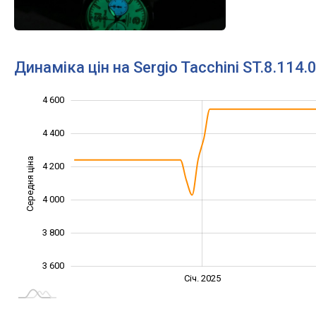
Динаміка цін на Sergio Tacchini ST.8.114.
4 600
3 200
3 400
4 800
4 400
Середня ціна
4 200
3 600
4 000
3 800
3 600
Січ. 2027
Лип.
Січ. 2025
L