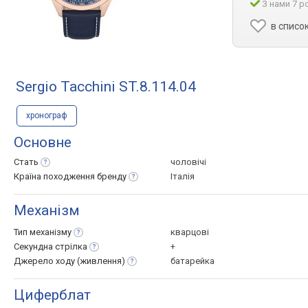
З нами 7 р
в списо
Sergio Tacchini ST.8.114.04
хронограф
Основне
Стать
чоловічі
Країна походження
бренду
Італія
Механізм
Тип
механізму
кварцові
Секундна
стрілка
+
Джерело ходу
(живлення)
батарейка
Циферблат