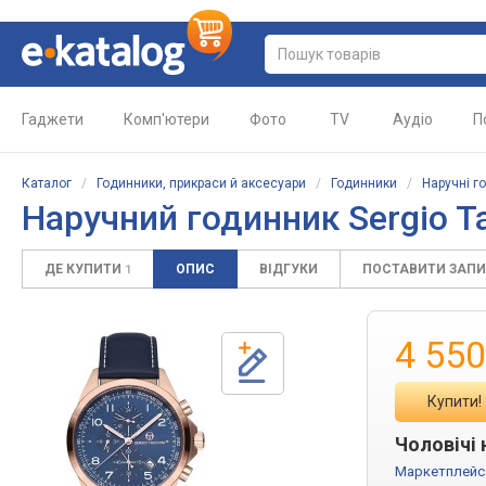
Гаджети
Комп'ютери
Фото
TV
Аудіо
П
Каталог
/
Годинники, прикраси й аксесуари
/
Годинники
/
Наручні г
Наручний годинник Sergio Ta
ДЕ КУПИТИ
ОПИС
ВІДГУКИ
ПОСТАВИТИ ЗАП
1
4 550
Купити!
Чоловічі 
Маркетплейс