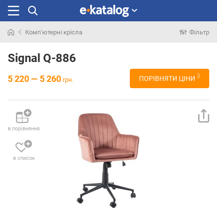
Комп'ютерні крісла
Фільтр
Шукали
раніше
Signal Q-886
3
5 220 — 5 260
ПОРІВНЯТИ ЦІНИ
грн.
в порівняння
в список