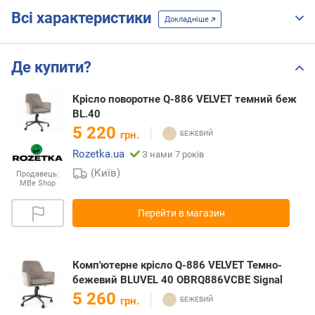
Всі характеристики
Докладніше
Де купити?
Крісло поворотне Q-886 VELVET темний беж
BL.40
5 220
грн.
Rozetka.ua
З нами 7 років
(Київ)
Продавець:
MBe Shop
Перейти в магазин
Комп'ютерне крісло Q-886 VELVET Темно-
бежевий BLUVEL 40 OBRQ886VCBE Signal
5 260
грн.