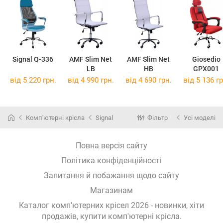
Signal Q-336
AMF Slim Net
AMF Slim Net
Giosedio
LB
HB
GPX001
від 5 220 грн.
від 4 990 грн.
від 4 690 грн.
від 5 136 гр
Комп'ютерні крісла
Signal
Фільтр
Усі моделі
Повна версія сайту
Політика конфіденційності
Запитання й побажання щодо сайту
Магазинам
Каталог комп'ютерних крісел 2026 - новинки, хіти
продажів,
купити комп'ютерні крісла
.