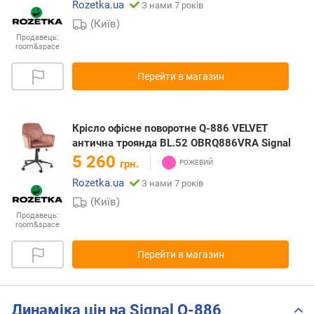
Rozetka.ua
З нами 7 років
(Київ)
Продавець:
room&space
Перейти в магазин
Крісло офісне поворотне Q-886 VELVET
антична троянда BL.52 OBRQ886VRA Signal
5 260
грн.
Rozetka.ua
З нами 7 років
(Київ)
Продавець:
room&space
Перейти в магазин
Динаміка цін на Signal Q-886