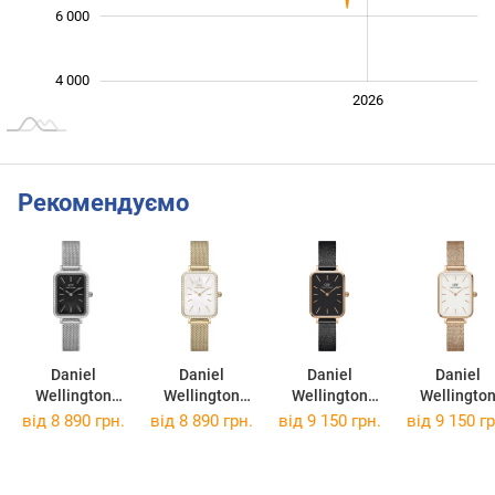
6 000
4 000
2024
2025
2028
2026
L
Рекомендуємо
Daniel
Daniel
Daniel
Daniel
Wellington
Wellington
Wellington
Wellingto
Quadro
Quadro
DW00100433
DW0010043
від 8 890 грн.
від 8 890 грн.
від 9 150 грн.
від 9 150 гр
DW00100667
DW00100668