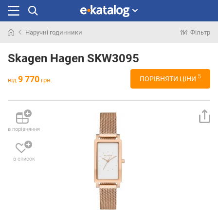
Наручні годинники
Фільтр
Шукали
раніше
Skagen Hagen SKW3095
5
9 770
ПОРІВНЯТИ ЦІНИ
від
грн.
в порівняння
в список