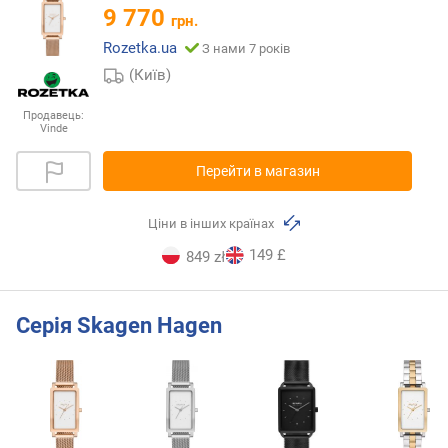
9 770
грн.
Rozetka.ua
З нами 7 років
(Київ)
Продавець:
Vinde
Перейти в магазин
Ціни в інших країнах
149 £
849 zł
Серія Skagen Hagen