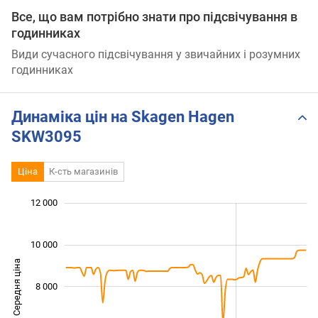
Все, що вам потрібно знати про підсвічування в
годинниках
Види сучасного підсвічування у звичайних і розумних
годинниках
Динаміка цін на Skagen Hagen
SKW3095
Ціна
К-сть магазинів
 000
 000
 000
 000
 000
0
12 000
10 000
Середня ціна
8 000
10 000