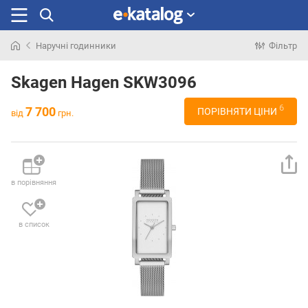
Наручні годинники
Фільтр
Шукали
раніше
Skagen Hagen SKW3096
6
7 700
ПОРІВНЯТИ ЦІНИ
від
грн.
в порівняння
в список