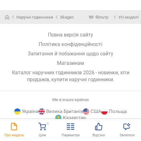
Наручні годинники
Skagen
Фільтр
Усі моделі
Повна версія сайту
Політика конфіденційності
Запитання й побажання щодо сайту
Магазинам
Каталог наручних годинників 2026 - новинки, хіти
продажів,
купити наручні годинники
.
Ми в інших країнах
Україна
Велика Британія
США
Польща
Казахстан
6
E-
© E-Katalog, 2026
ВГОРУ
Про модель
Ціни
Параметри
Відгуки
Запитати
Katalog