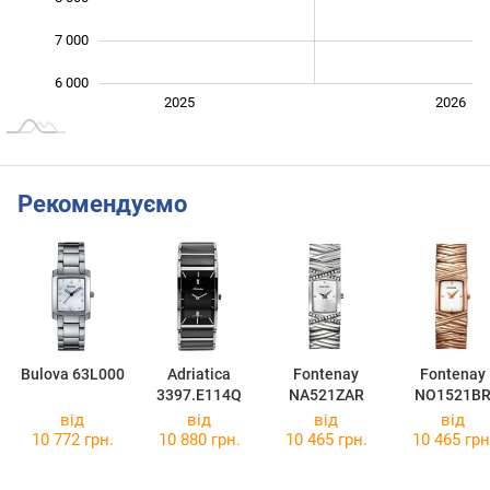
7 000
6 000
Січ. 2025
Лип.
2027
2025
2026
L
Рекомендуємо
Bulova 63L000
Adriatica
Fontenay
Fontenay
3397.E114Q
NA521ZAR
NO1521B
від
від
від
від
10 772 грн.
10 880 грн.
10 465 грн.
10 465 грн