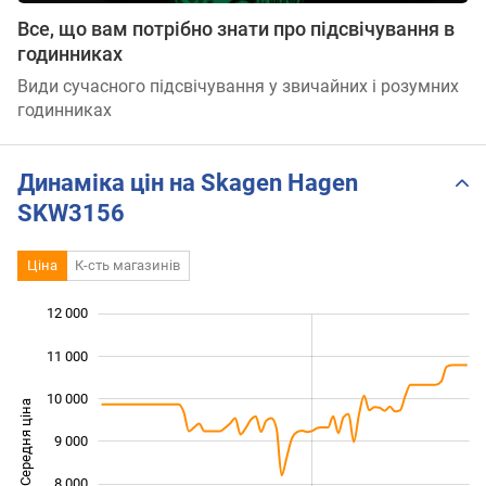
Все, що вам потрібно знати про підсвічування в
годинниках
Види сучасного підсвічування у звичайних і розумних
годинниках
Динаміка цін на Skagen Hagen
SKW3156
Ціна
К-сть магазинів
12 000
 000
 000
 000
11 000
10 000
Середня ціна
9 000
10 000
8 000