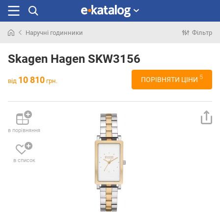
Наручні годинники
Фільтр
Шукали
раніше
Skagen Hagen SKW3156
5
10 810
ПОРІВНЯТИ ЦІНИ
від
грн.
в порівняння
в список