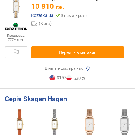
10 810
грн.
Rozetka.ua
З нами 7 років
(Київ)
Продавець:
777Market
Перейти в магазин
Ціни в інших країнах
$157
530 zł
Серія Skagen Hagen