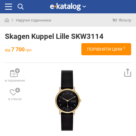
Наручні годинники
Фільтр
Шукали
раніше
Skagen Kuppel Lille SKW3114
6
7 700
ПОРІВНЯТИ ЦІНИ
від
грн.
в порівняння
в список