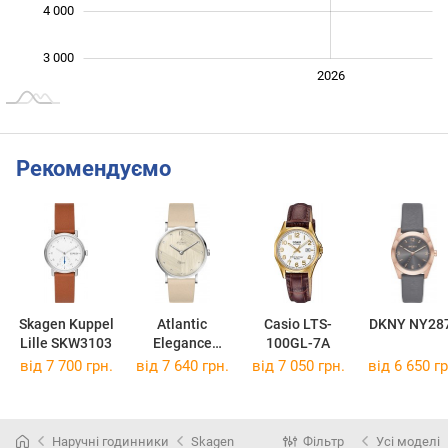
4 000
3 000
2024
2025
2028
2026
L
Рекомендуємо
Skagen Kuppel
Atlantic
Casio LTS-
DKNY NY28
Lille SKW3103
Elegance
100GL-7A
Colors
від 7 700 грн.
від 7 640 грн.
від 7 050 грн.
від 6 650 гр
29043.41.97
Наручні годинники
Skagen
Фільтр
Усі моделі