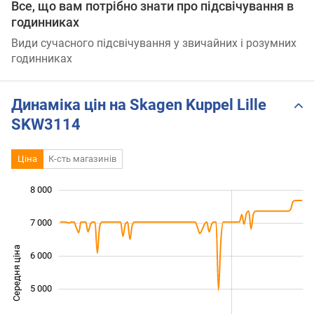
Все, що вам потрібно знати про підсвічування в
годинниках
Види сучасного підсвічування у звичайних і розумних
годинниках
Динаміка цін на Skagen Kuppel Lille
SKW3114
Ціна
К-сть магазинів
8 000
 000
 000
 000
7 000
Середня ціна
6 000
3 000
5 000