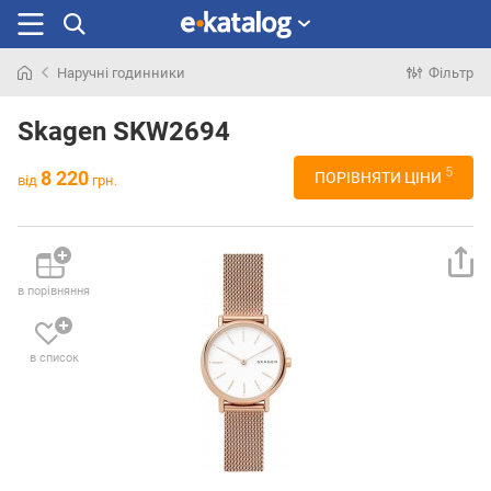
Наручні годинники
Фільтр
Шукали
раніше
Skagen SKW2694
5
8 220
ПОРІВНЯТИ ЦІНИ
від
грн.
в порівняння
в список