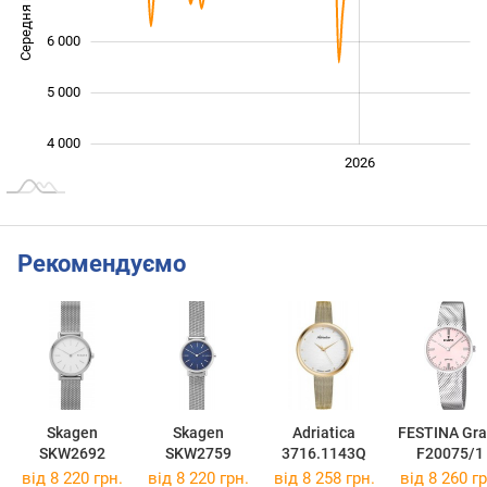
Середня ціна
4 000
6 000
5 000
4 000
2024
2025
2028
2026
L
Рекомендуємо
Skagen
Skagen
Adriatica
FESTINA Gra
SKW2692
SKW2759
3716.1143Q
F20075/1
від 8 220 грн.
від 8 220 грн.
від 8 258 грн.
від 8 260 гр