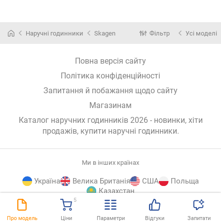
Наручні годинники
Skagen
Фільтр
Усі моделі
Повна версія сайту
Політика конфіденційності
Запитання й побажання щодо сайту
Магазинам
Каталог наручних годинників 2026 - новинки, хіти
продажів,
купити наручні годинники
.
Ми в інших країнах
Україна
Велика Британія
США
Польща
Казахстан
5
E-
© E-Katalog, 2026
ВГОРУ
Про модель
Ціни
Параметри
Відгуки
Запитати