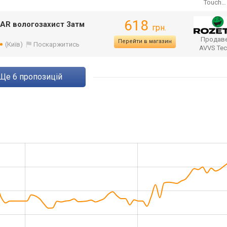
Touch
618
AR вологозахист 3атм
грн.
Продаве
Перейти в магазин
(Київ)
Поскаржитись
AVVS Te
ще
6
пропозицій