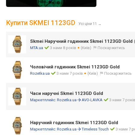
Купити SKMEI 1123GD
Усі ціни 11
→
Skmei Наручний годинник Skmei 1123GD Gold
MTA.ua
З нами 8 років
(Київ)
Поскаржитись
Чоловічий годинник Skmei 1123GD Gold
Rozetka.ua
З нами 7 років
(Київ)
Поскаржитись
Часи наручні Skmei 1123GD Gold
Маркетплейс:
Rozetka.ua
AVO-LAVKA
З нами 7 рокі
Наручний годинник Skmei 1123GD Gold
Маркетплейс:
Rozetka.ua
Timeless Touch
З нами 7 р