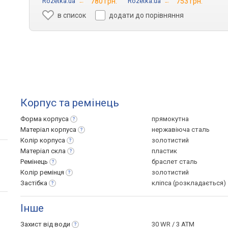
Rozetka.ua
→
780 грн.
Rozetka.ua
→
753 грн.
в список
додати до порівняння
Корпус та ремінець
Форма
корпуса
прямокутна
Матеріал
корпуса
нержавіюча сталь
Колір
корпуса
золотистий
Матеріал
скла
пластик
Ремінець
браслет сталь
Колір
ремінця
золотистий
Застібка
кліпса (розкладається)
Інше
Захист від
води
30 WR / 3 ATM