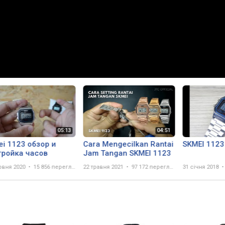
i 1123 обзор и
Cara Mengecilkan Rantai
SKMEI 1123
тройка часов
Jam Tangan SKMEI 1123
рвня 2020
15 856 переглядів
22 травня 2021
97 172 перегляда
31 січня 2018