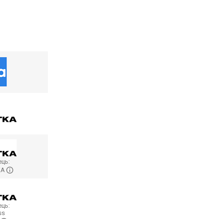
ць:
KA
ць:
ss