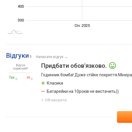
400
300
Січ. 2027
Лип.
Січ. 2025
L
Відгуки
→
1
Написати відгук
Придбати обов'язково
.
Відгук
корисний?
Годинник бомба! Дуже стійке покриття.Мінерал
Так
Ні
0
0
Класика
Батарейки на 10років не вистачить))
Обговорити