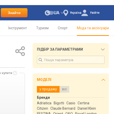
UA
Знайти
Україна
Увійти
Інструмент
Туризм
Спорт
Мода та аксесуари
ПІДБІР ЗА ПАРАМЕТРАМИ
к купити
МОДЕЛІ
у продажу
всі
Бренди
Adriatica
Bigotti
Casio
Certina
Citizen
Claude Bernard
Daniel Klein
FESTINA
Orient
Q&Q
Royal London