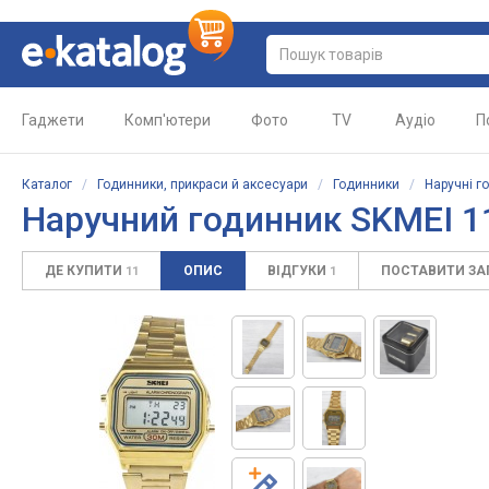
Гаджети
Комп'ютери
Фото
TV
Аудіо
П
Каталог
/
Годинники, прикраси й аксесуари
/
Годинники
/
Наручні г
Наручний годинник SKMEI 
ДЕ КУПИТИ
ОПИС
ВІДГУКИ
ПОСТАВИТИ З
11
1