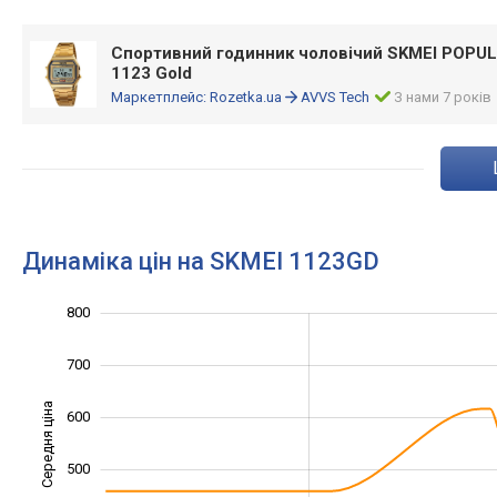
Спортивний годинник чоловічий SKMEI POPUL
1123 Gold
Маркетплейс:
Rozetka.ua
AVVS Tech
З нами 7 років
Динаміка цін на SKMEI 1123GD
800
100
200
900
700
Середня ціна
600
300
500