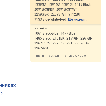
1338GD
1381GD
1381SI
1413 Black
2091BKGDBK
2091BKGYWT
2259SIBK
2259SIWT
9112BU
9133 Blue-White-Red
Ще моделі
↓
дитячі
1061 Black-Blue
1477 Blue
1485 Black
2151BK
2151GN
2267BR
2267IC
2267SP
2267ST
2267OGBT
2267PKBT
Питання і побажання по підбору моделі →
инниках