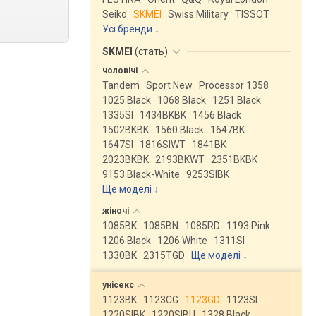
Seiko
SKMEI
Swiss Military
TISSOT
Усі бренди
SKMEI
(
стать
)
чоловічі
Tandem
Sport New
Processor 1358
1025 Black
1068 Black
1251 Black
1335SI
1434BKBK
1456 Black
1502BKBK
1560 Black
1647BK
1647SI
1816SIWT
1841BK
2023BKBK
2193BKWT
2351BKBK
9153 Black-White
9253SIBK
Ще моделі
↓
жіночі
1085BK
1085BN
1085RD
1193 Pink
1206 Black
1206 White
1311SI
1330BK
2315TGD
Ще моделі
↓
унісекс
1123BK
1123CG
1123GD
1123SI
1220SIBK
1220SIBU
1328 Black