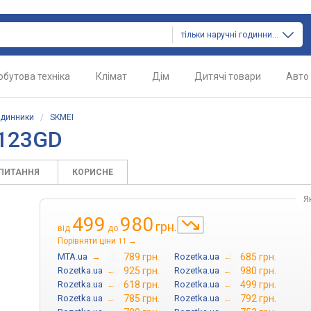
тільки наручні годинники
обутова техніка
Клімат
Дім
Дитячі товари
Авто
одинники
/
SKMEI
1123GD
АПИТАННЯ
КОРИСНЕ
Я
499
980
грн.
від
до
Порівняти ціни
→
11
MTA.ua
→
789 грн.
Rozetka.ua
→
685 грн.
Rozetka.ua
→
925 грн.
Rozetka.ua
→
980 грн.
Rozetka.ua
→
618 грн.
Rozetka.ua
→
499 грн.
Rozetka.ua
→
785 грн.
Rozetka.ua
→
792 грн.