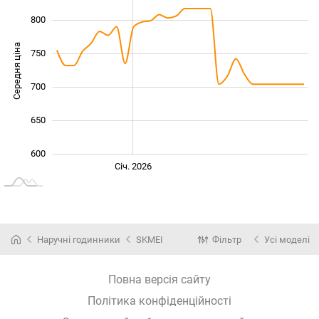
800
Середня ціна
750
600
700
650
600
Жовт.
Лип.
Лип.
Січ. 2026
L
Наручні годинники
SKMEI
Фільтр
Усі моделі
Повна версія сайту
Політика конфіденційності