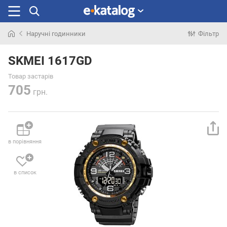
Наручні годинники
Фільтр
Шукали
раніше
SKMEI 1617GD
Товар застарів
705
грн.
в порівняння
в список