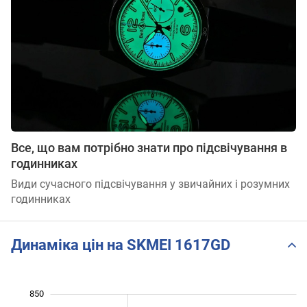
Все, що вам потрібно знати про підсвічування в
годинниках
Види сучасного підсвічування у звичайних і розумних
годинниках
Динаміка цін на SKMEI 1617GD
850
500
550
900