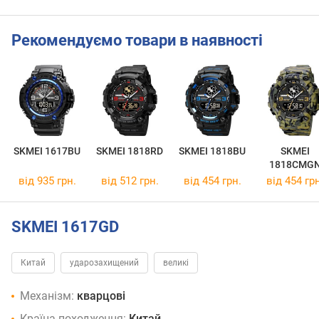
Рекомендуємо товари в наявності
SKMEI 1617BU
SKMEI 1818RD
SKMEI 1818BU
SKMEI
1818CMG
від 935 грн.
від 512 грн.
від 454 грн.
від 454 грн
SKMEI 1617GD
Китай
ударозахищений
великі
Механізм:
кварцові
Країна походження:
Китай