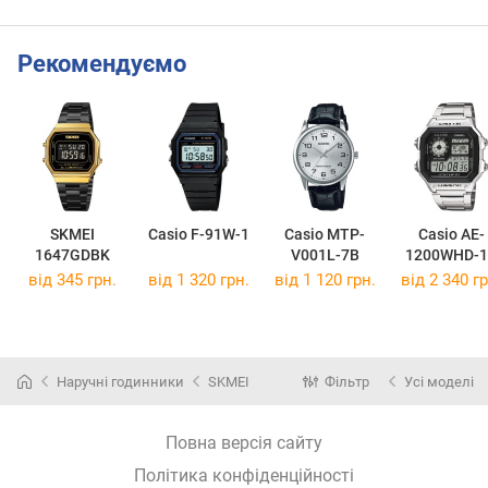
Рекомендуємо
SKMEI
Casio F-91W-1
Casio MTP-
Casio AE-
1647GDBK
V001L-7B
1200WHD-1
від 345 грн.
від 1 320 грн.
від 1 120 грн.
від 2 340 гр
Наручні годинники
SKMEI
Фільтр
Усі моделі
Повна версія сайту
Політика конфіденційності