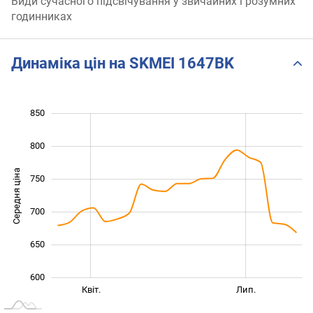
Види сучасного підсвічування у звичайних і розумних
годинниках
Динаміка цін на SKMEI 1647BK
850
500
550
900
800
Середня ціна
750
600
700
650
600
Січ. 2026
Жовт.
Квіт.
Лип.
L