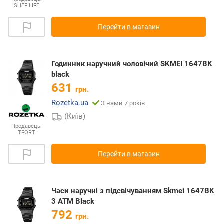
SHEF LIFE
Перейти в магазин
Годинник наручний чоловічий SKMEI 1647BK
black
631
грн.
Rozetka.ua
З нами 7 років
(Київ)
Продавець:
TFORT
Перейти в магазин
Часи наручні з підсвічуванням Skmei 1647BK
3 ATM Black
792
грн.