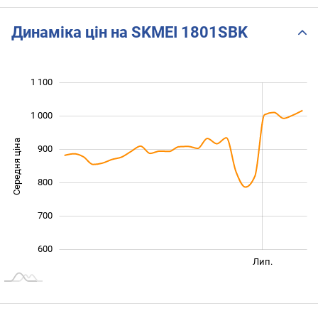
Динаміка цін на SKMEI 1801SBK
 200
550
650
750
500
400
1 100
1 000
Середня ціна
900
1 000
800
700
600
Січ. 2026
Січ. 2027
Квіт.
Лип.
L