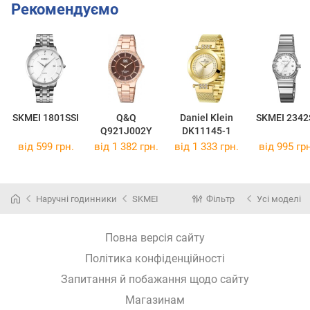
Рекомендуємо
SKMEI 1801SSI
Q&Q
Daniel Klein
SKMEI 2342
Q921J002Y
DK11145-1
від 599 грн.
від 1 382 грн.
від 1 333 грн.
від 995 грн
Наручні годинники
SKMEI
Фільтр
Усі моделі
Повна версія сайту
Політика конфіденційності
Запитання й побажання щодо сайту
Магазинам