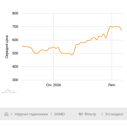
250
350
450
900
200
100
800
700
Середня ціна
600
350
500
400
300
Січ. 2027
Лип.
Січ. 2026
Лип.
L
Наручні годинники
SKMEI
Фільтр
Усі моделі