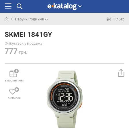
Наручні годинники
Фільтр
Шукали
раніше
SKMEI 1841GY
Очікується у продажу
777
грн.
в порівняння
в список