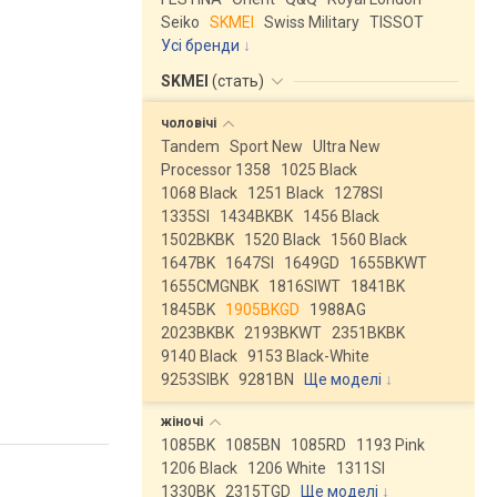
Seiko
SKMEI
Swiss Military
TISSOT
Усі бренди
SKMEI
(
стать
)
чоловічі
Tandem
Sport New
Ultra New
Processor 1358
1025 Black
1068 Black
1251 Black
1278SI
1335SI
1434BKBK
1456 Black
1502BKBK
1520 Black
1560 Black
1647BK
1647SI
1649GD
1655BKWT
1655CMGNBK
1816SIWT
1841BK
1845BK
1905BKGD
1988AG
2023BKBK
2193BKWT
2351BKBK
9140 Black
9153 Black-White
9253SIBK
9281BN
Ще моделі
↓
жіночі
1085BK
1085BN
1085RD
1193 Pink
1206 Black
1206 White
1311SI
1330BK
2315TGD
Ще моделі
↓