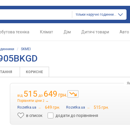
тільки наручні годинники
обутова техніка
Клімат
Дім
Дитячі товари
Авто
одинники
/
SKMEI
1905BKGD
ИТАННЯ
КОРИСНЕ
Я
515
649
грн.
від
до
Порівняти ціни
→
2
Rozetka.ua
→
649 грн.
Rozetka.ua
→
515 грн.
в список
додати до порівняння