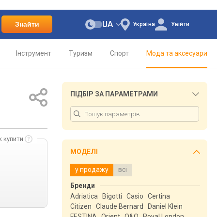
UA
Знайти
Україна
Увійти
Інструмент
Туризм
Спорт
Мода та аксесуари
ПІДБІР ЗА ПАРАМЕТРАМИ
к купити
МОДЕЛІ
у продажу
всі
Бренди
Adriatica
Bigotti
Casio
Certina
Citizen
Claude Bernard
Daniel Klein
FESTINA
Orient
Q&Q
Royal London