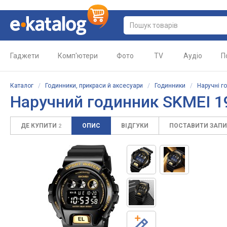
Гаджети
Комп'ютери
Фото
TV
Аудіо
П
Каталог
/
Годинники, прикраси й аксесуари
/
Годинники
/
Наручні г
Наручний годинник SKMEI 
ДЕ КУПИТИ
ОПИС
ВІДГУКИ
ПОСТАВИТИ ЗАП
2