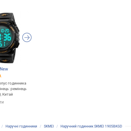
 New
SKMEI Sport Style
SKMEI 2348BKBK
.
від 625 грн.
від 460 грн.
рпус годинника
кварцові, корпус годинника
кварцові, корпус го
інець: ремінець
пластик, ремінець: ремінець
пластик, ремінець: р
0, Китай
каучук, WR 50, Китай
каучук, WR 50, Китай
яти
порівняти
порівняти
/
Наручні годинники
/
SKMEI
/
Наручний годинник SKMEI 1905BKGD