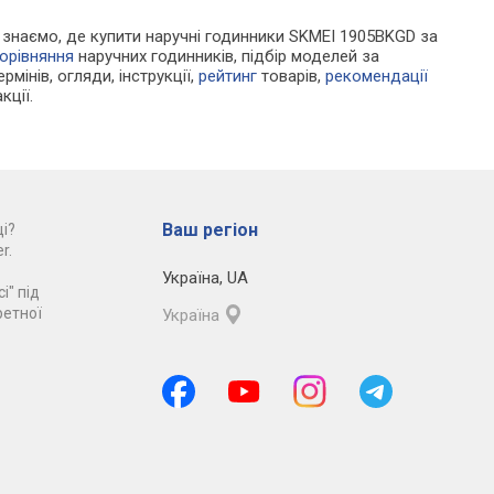
Ми знаємо, де купити наручні годинники SKMEI 1905BKGD за
орівняння
наручних годинників, підбір моделей за
рмінів, огляди, інструкції,
рейтинг
товарів,
рекомендації
кції.
Ваш регіон
і?
r.
Україна
,
UA
і" під
ретної
Україна