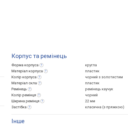
Корпус та ремінець
Форма
корпуса
кругла
Матеріал
корпуса
пластик
Колір
корпуса
чорний з золотистим
Матеріал
скла
пластик
Ремінець
ремінець каучук
Колір
ремінця
чорний
Ширина
ремінця
22 мм
Застібка
класична (з пряжкою)
Інше