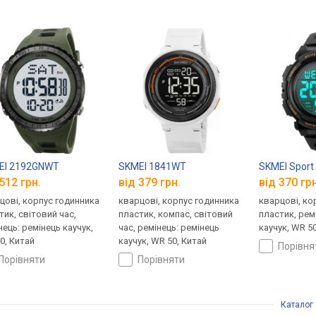
EI 2192GNWT
SKMEI 1841WT
SKMEI Sport
512 грн.
від 379 грн.
від 370 грн
цові, корпус годинника
кварцові, корпус годинника
кварцові, ко
тик, світовий час,
пластик, компас, світовий
пластик, рем
нець: ремінець каучук,
час, ремінець: ремінець
каучук, WR 5
0, Китай
каучук, WR 50, Китай
порівн
порівняти
порівняти
Каталог