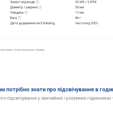
Захист від
води
50 WR / 5 ATM
Діаметр /
ширина
50 мм
Товщина
17 мм
Вага
86 г
Дата додавання на E-Katalog
листопад 2025
ристики і комплектацію товару
ам потрібно знати про підсвічування в год
го підсвічування у звичайних і розумних годинниках