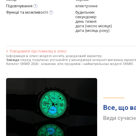
Підсвічування
електронне
Функції та
можливості
будильник
секундомір
день тижня
дата (число місяця)
дата (місяць року)
Повідомити про помилку в описі
Інформація в описі моделі носить довідковий характер.
Завжди
перед покупкою уточнюйте у менеджера інтернет-магазину характе
Каталог SKMEI 2026
- новинки, хіти продажів і найактуальніші моделі SKMEI.
Все, що в
Види сучасно