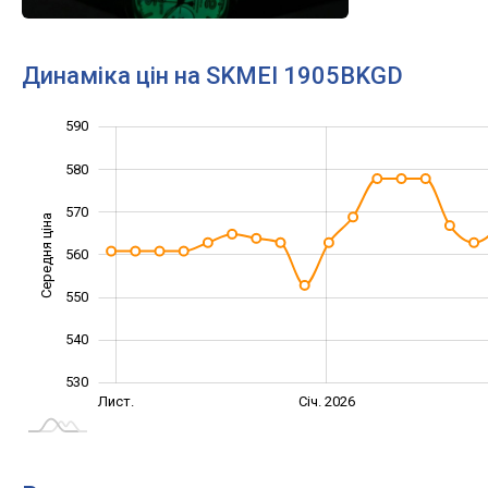
Динаміка цін на SKMEI 1905BKGD
590
510
520
600
580
570
Середня ціна
560
530
550
540
530
Вер.
Вер.
Лист.
Січ. 2026
L