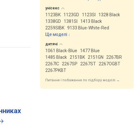
унісекс
1123BK
1123GD
1123SI
1328 Black
1338GD
1381SI
1413 Black
2259SIBK
9133 Blue-White-Red
Ще моделі
↓
дитячі
1061 Black-Blue
1477 Blue
1485 Black
2151BK
2151GN
2267BR
2267IC
2267SP
2267ST
2267OGBT
2267PKBT
Питання і побажання по підбору моделі →
инниках