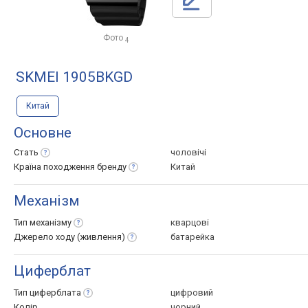
Фото
4
SKMEI 1905BKGD
Китай
Основне
Стать
чоловічі
Країна походження
бренду
Китай
Механізм
Тип
механізму
кварцові
Джерело ходу
(живлення)
батарейка
Циферблат
Тип
циферблата
цифровий
Колір
чорний