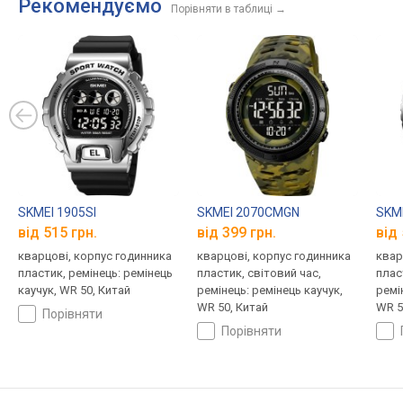
Рекомендуємо
Порівняти в таблиці
→
SKMEI 1905SI
SKMEI 2070CMGN
SKM
від 515 грн.
від 399 грн.
від 
кварцові, корпус годинника
кварцові, корпус годинника
квар
пластик, ремінець: ремінець
пластик, світовий час,
плас
каучук, WR 50, Китай
ремінець: ремінець каучук,
ремі
WR 50, Китай
WR 5
порівняти
порівняти