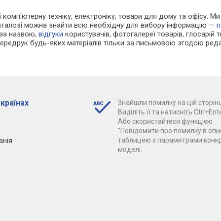
 і комп'ютерну техніку, електроніку, товари для дому та офісу. 
каталозі можна знайти всю необхідну для вибору інформацію —
п
 за назвою,
відгуки
користувачів, фотогалереї товарів, глосарій те
Передрук будь-яких матеріалів тільки за письмовою згодою реда
 країнах
Знайшли помилку на цій сторінц
Виділіть її та натисніть Ctrl+Ente
Або скористайтеся функцією
"Повідомити про помилку в опис
анія
таблицею з параметрами конк
моделі.