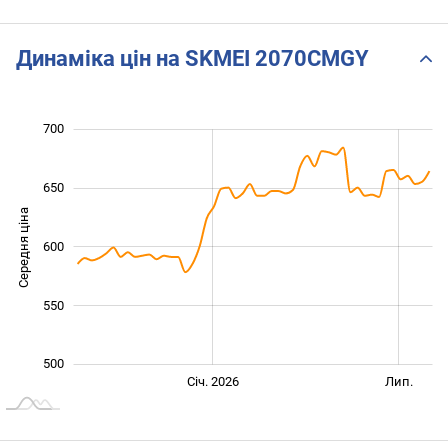
Динаміка цін на SKMEI 2070CMGY
700
400
450
750
650
Середня ціна
600
500
550
500
Січ. 2027
Лип.
Січ. 2026
Лип.
L