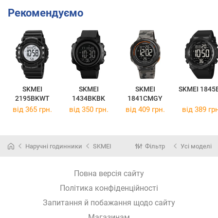
Рекомендуємо
SKMEI
SKMEI
SKMEI
SKMEI 1845
2195BKWT
1434BKBK
1841CMGY
від 365 грн.
від 350 грн.
від 409 грн.
від 389 грн
Наручні годинники
SKMEI
Фільтр
Усі моделі
Повна версія сайту
Політика конфіденційності
Запитання й побажання щодо сайту
Магазинам