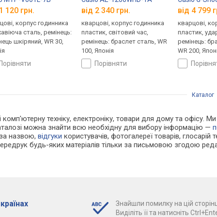
1 120 грн.
від 2 340 грн.
від 4 799 г
цові, корпус годинника
кварцові, корпус годинника
кварцові, ко
авіюча сталь, ремінець:
пластик, світовий час,
пластик, уда
нець шкіряний, WR 30,
ремінець: браслет сталь, WR
ремінець: бр
ія
100, Японія
WR 200, Япон
порівняти
порівняти
порівн
Каталог
 і комп'ютерну техніку, електроніку, товари для дому та офісу. 
каталозі можна знайти всю необхідну для вибору інформацію —
п
 за назвою,
відгуки
користувачів, фотогалереї товарів, глосарій те
Передрук будь-яких матеріалів тільки за письмовою згодою реда
 країнах
Знайшли помилку на цій сторінц
Виділіть її та натисніть Ctrl+Ente