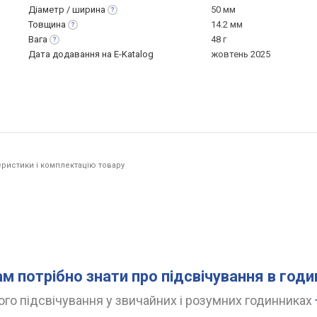
Діаметр /
ширина
50 мм
Товщина
14.2 мм
Вага
48 г
Дата додавання на E-Katalog
жовтень 2025
ристики і комплектацію товару
ам потрібно знати про підсвічування в год
го підсвічування у звичайних і розумних годинниках