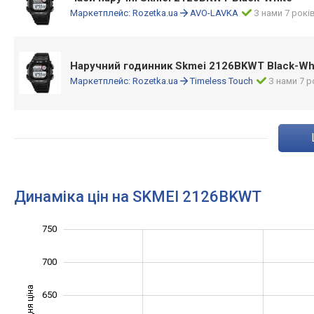
Маркетплейс:
Rozetka.ua
AVO-LAVKA
З нами 7 рокі
Наручний годинник Skmei 2126BKWT Black-Wh
Маркетплейс:
Rozetka.ua
Timeless Touch
З нами 7 р
Динаміка цін на SKMEI 2126BKWT
750
400
450
800
700
Середня ціна
650
500