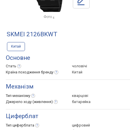
Фото
4
SKMEI 2126BKWT
Китай
Основне
Стать
чоловічі
Країна походження
бренду
Китай
Механізм
Тип
механізму
кварцові
Джерело ходу
(живлення)
батарейка
Циферблат
Тип
циферблата
цифровий