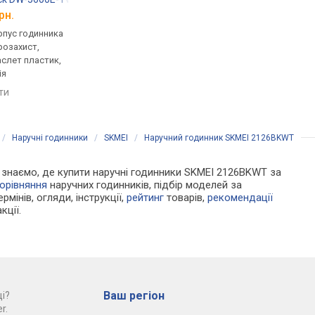
рн.
від 6 799 грн.
від 1 970 грн.
рпус годинника
кварцові, корпус годинника
кварцові, корпус го
розахист,
пластик, ударозахист,
пластик, ремінець: б
аслет пластик,
сонячна батарея, фази
сталь, WR 30, Японія
ія
місяця, світовий час,
порівняти
ремінець: ремінець каучук,
яти
порівняти
WR 200, Японія
/
Наручні годинники
/
SKMEI
/
Наручний годинник SKMEI 2126BKWT
Ми знаємо, де купити наручні годинники SKMEI 2126BKWT за
орівняння
наручних годинників, підбір моделей за
рмінів, огляди, інструкції,
рейтинг
товарів,
рекомендації
кції.
Ваш регіон
і?
r.