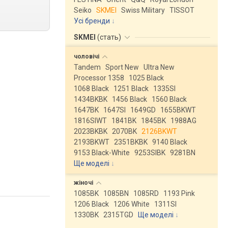
Seiko
SKMEI
Swiss Military
TISSOT
Усі бренди
SKMEI
(
стать
)
чоловічі
Tandem
Sport New
Ultra New
Processor 1358
1025 Black
1068 Black
1251 Black
1335SI
1434BKBK
1456 Black
1560 Black
1647BK
1647SI
1649GD
1655BKWT
1816SIWT
1841BK
1845BK
1988AG
2023BKBK
2070BK
2126BKWT
2193BKWT
2351BKBK
9140 Black
9153 Black-White
9253SIBK
9281BN
Ще моделі
↓
жіночі
1085BK
1085BN
1085RD
1193 Pink
1206 Black
1206 White
1311SI
1330BK
2315TGD
Ще моделі
↓