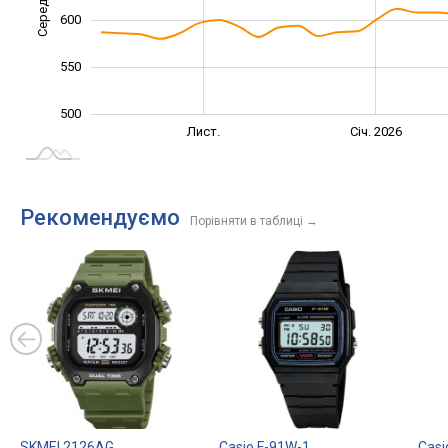
600
550
500
Вер.
Вер.
Лист.
Січ. 2026
L
Рекомендуємо
Порівняти в таблиці
→
SKMEI 2126AG
Casio F-91W-1
Casi