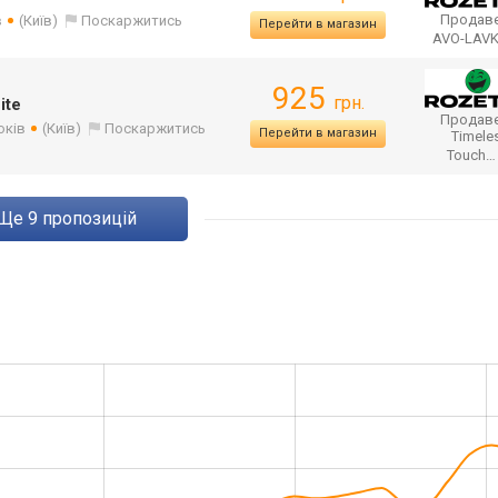
Продаве
в
(Київ)
Поскаржитись
Перейти в магазин
AVO-LAV
925
грн.
ite
Продаве
оків
(Київ)
Поскаржитись
Перейти в магазин
Timele
Touch
ще
9
пропозицій