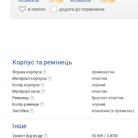
Rozetka.ua
→
737 грн.
Rozetka.ua
→
735 грн.
в список
додати до порівняння
Корпус та ремінець
Форма
корпуса
прямокутна
Матеріал
корпуса
пластик
Колір
корпуса
чорний
Матеріал
скла
пластик
Ремінець
браслет пластик
Колір
ремінця
чорний
Застібка
класична (з пряжкою)
Інше
Захист від
води
50 WR / 5 ATM