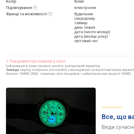
Колір
білий
Підсвічування
електронне
Функції та
можливості
будильник
секундомір
таймер
день тижня
дата (число місяця)
дата (місяць року)
світовий час
Повідомити про помилку в описі
Інформація в описі моделі носить довідковий характер.
Завжди
перед покупкою уточнюйте у менеджера інтернет-магазину характе
Каталог SKMEI 2026
- новинки, хіти продажів і найактуальніші моделі SKMEI.
Все, що в
Види сучасно