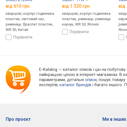
від 610 грн.
від 1 320 грн.
від 
кварцові, корпус годинника
кварцові, корпус годинника
квар
пластик, світовий час,
пластик, ремінець: ремінець
нерж
ремінець: браслет пластик,
каучук, WR 30, Японія
ремі
WR 50, Китай
Япон
порівняти
порівняти
E-Katalog
— каталог описів і цін на побутову
найкращою ціною в інтернет-магазинах. В 
параметрами, детальні
описи
, пошук товару
експертів,
каталог брендів
і багато іншого. 
Про проєкт
Ми в інших