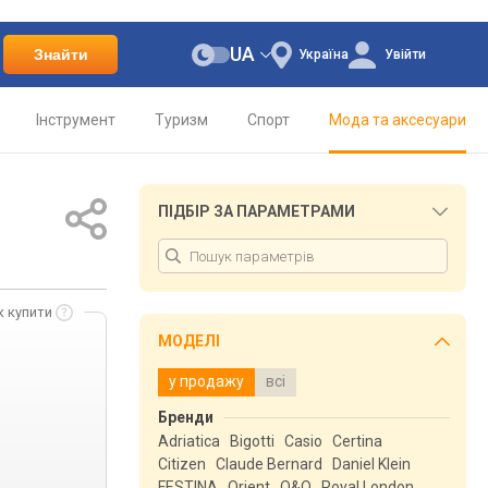
UA
Знайти
Україна
Увійти
Інструмент
Туризм
Спорт
Мода та аксесуари
ПІДБІР ЗА ПАРАМЕТРАМИ
к купити
МОДЕЛІ
у продажу
всі
Бренди
Adriatica
Bigotti
Casio
Certina
Citizen
Claude Bernard
Daniel Klein
FESTINA
Orient
Q&Q
Royal London