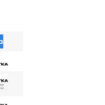
ць:
our …