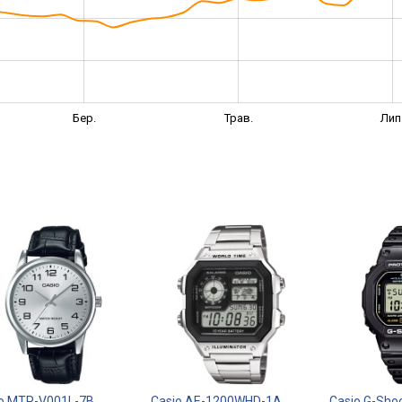
Бер.
Трав.
Лип
o MTP-V001L-7B
Casio AE-1200WHD-1A
Casio G-Sho