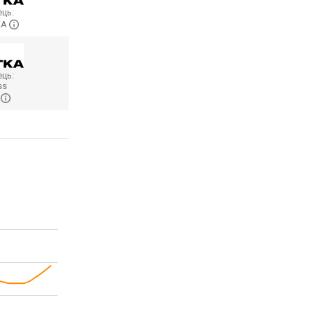
ць:
KA
ць:
ss
…