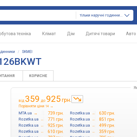
тільки наручні годинники
обутова техніка
Клімат
Дім
Дитячі товари
Авто
одинники
/
SKMEI
2126BKWT
ПИТАННЯ
КОРИСНЕ
Я
359
925
грн.
від
до
Порівняти ціни
→
14
MTA.ua
→
739 грн.
Rozetka.ua
→
630 грн.
Rozetka.ua
→
771 грн.
Rozetka.ua
→
851 грн.
Rozetka.ua
→
925 грн.
Rozetka.ua
→
499 грн.
Rozetka.ua
→
610 грн.
Rozetka.ua
→
359 грн.