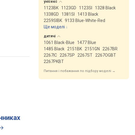
унісекс
1123BK
1123GD
1123SI
1328 Black
1338GD
1381SI
1413 Black
2259SIBK
9133 Blue-White-Red
Ще моделі
↓
дитячі
1061 Black-Blue
1477 Blue
1485 Black
2151BK
2151GN
2267BR
2267IC
2267SP
2267ST
2267OGBT
2267PKBT
Питання і побажання по підбору моделі →
инниках