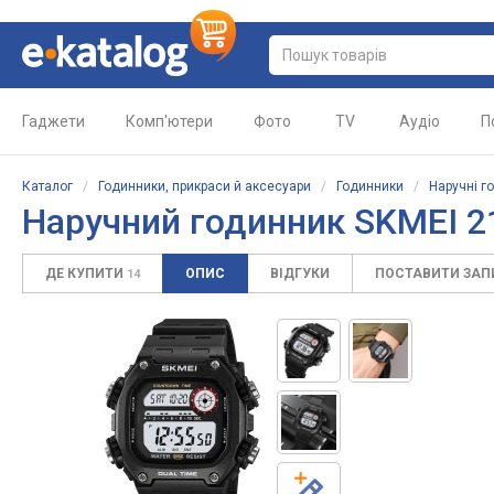
Гаджети
Комп'ютери
Фото
TV
Аудіо
П
Каталог
/
Годинники, прикраси й аксесуари
/
Годинники
/
Наручні г
Наручний годинник SKMEI 
ДЕ КУПИТИ
ОПИС
ВІДГУКИ
ПОСТАВИТИ ЗА
14