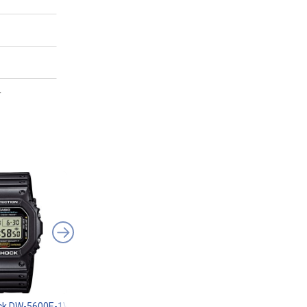
.
ck DW-5600E-1V
Casio G-Shock GW-7900-1
Casio A-168WA-1