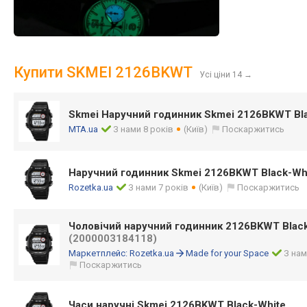
Купити SKMEI 2126BKWT
Усі ціни 14
→
Skmei Наручний годинник Skmei 2126BKWT Bl
MTA.ua
З нами 8 років
(Київ)
Поскаржитись
Наручний годинник Skmei 2126BKWT Black-Wh
Rozetka.ua
З нами 7 років
(Київ)
Поскаржитись
Чоловічий наручний годинник 2126BKWT Black
(2000003184118)
Маркетплейс:
Rozetka.ua
Made for your Space
З нам
Поскаржитись
Часи наручні Skmei 2126BKWT Black-White