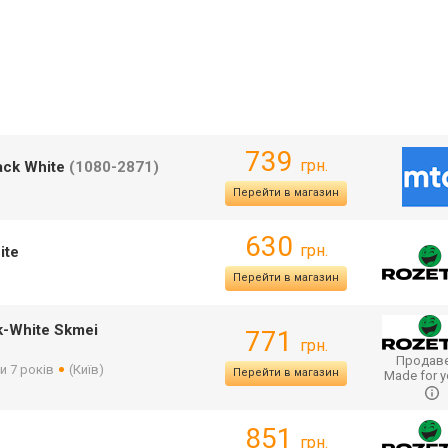
739
грн.
ack White
(1080-2871)
Перейти в магазин
630
грн.
ite
Перейти в магазин
-White Skmei
771
грн.
Продаве
и 7 років
(Київ)
Перейти в магазин
Made for y
851
грн.