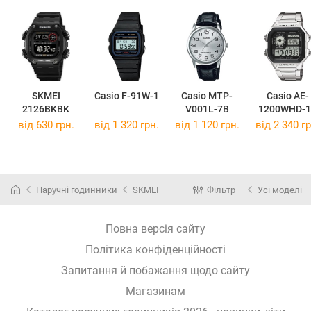
SKMEI
Casio F-91W-1
Casio MTP-
Casio AE-
2126BKBK
V001L-7B
1200WHD-1
від 630 грн.
від 1 320 грн.
від 1 120 грн.
від 2 340 гр
Наручні годинники
SKMEI
Фільтр
Усі моделі
Повна версія сайту
Політика конфіденційності
Запитання й побажання щодо сайту
Магазинам