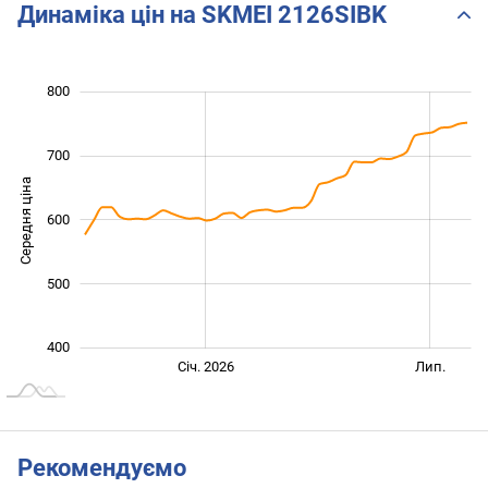
Динаміка цін на SKMEI 2126SIBK
350
450
550
900
300
200
800
700
Середня ціна
600
450
500
400
Січ. 2027
Лип.
Січ. 2026
Лип.
L
Рекомендуємо