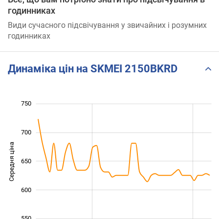
годинниках
Види сучасного підсвічування у звичайних і розумних
годинниках
Динаміка цін на SKMEI 2150BKRD
750
450
500
800
700
Середня ціна
650
550
600
550