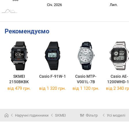
Січ. 2027
Лип.
Січ. 2026
Лип.
L
Рекомендуємо
SKMEI
Casio F-91W-1
Casio MTP-
Casio AE-
2150BKBK
V001L-7B
1200WHD-1
від 479 грн.
від 1 320 грн.
від 1 120 грн.
від 2 340 гр
Наручні годинники
SKMEI
Фільтр
Усі моделі