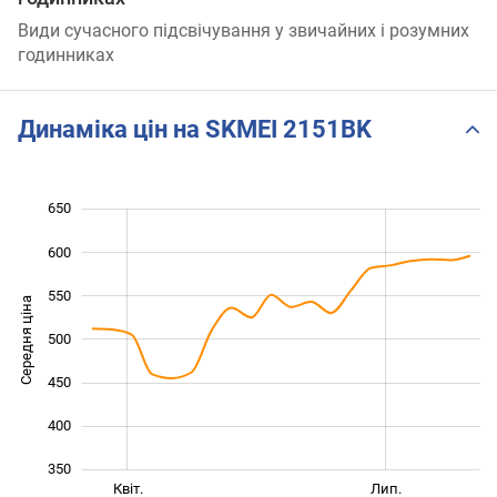
Види сучасного підсвічування у звичайних і розумних
годинниках
Динаміка цін на SKMEI 2151BK
650
250
300
700
600
550
Середня ціна
500
350
450
400
350
Січ. 2026
Жовт.
Квіт.
Лип.
L