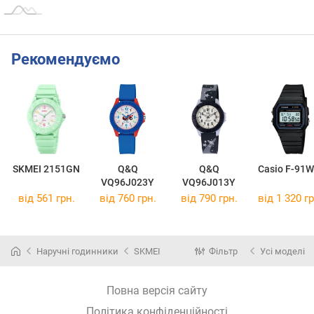
Рекомендуємо
SKMEI 2151GN
Q&Q
Q&Q
Casio F-91W
VQ96J023Y
VQ96J013Y
від 561 грн.
від 760 грн.
від 790 грн.
від 1 320 гр
Наручні годинники
SKMEI
Фільтр
Усі моделі
Повна версія сайту
Політика конфіденційності