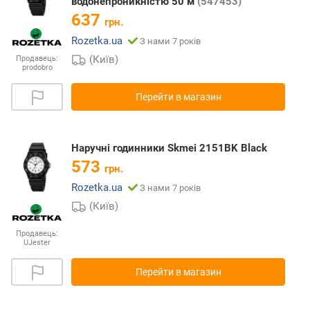
водонепроникністю 50 м
(547453)
637
грн.
Rozetka.ua
З нами 7 років
(Київ)
Продавець:
prodobro
Перейти в магазин
Наручні годинники Skmei 2151BK Black
573
грн.
Rozetka.ua
З нами 7 років
(Київ)
Продавець:
UJester
Перейти в магазин