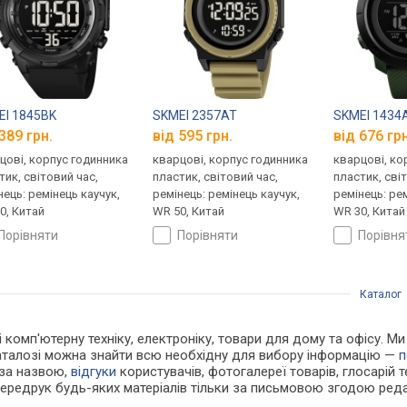
EI 1845BK
SKMEI 2357AT
SKMEI 1434
389 грн.
від 595 грн.
від 676 грн
цові, корпус годинника
кварцові, корпус годинника
кварцові, ко
тик, світовий час,
пластик, світовий час,
пластик, сві
нець: ремінець каучук,
ремінець: ремінець каучук,
ремінець: ре
0, Китай
WR 50, Китай
WR 30, Китай
порівняти
порівняти
порівн
Каталог
 і комп'ютерну техніку, електроніку, товари для дому та офісу. 
каталозі можна знайти всю необхідну для вибору інформацію —
п
 за назвою,
відгуки
користувачів, фотогалереї товарів, глосарій те
Передрук будь-яких матеріалів тільки за письмовою згодою реда