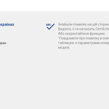
 країнах
Знайшли помилку на цій сторінц
Виділіть її та натисніть Ctrl+Ente
Або скористайтеся функцією
"Повідомити про помилку в опис
анія
таблицею з параметрами конк
моделі.