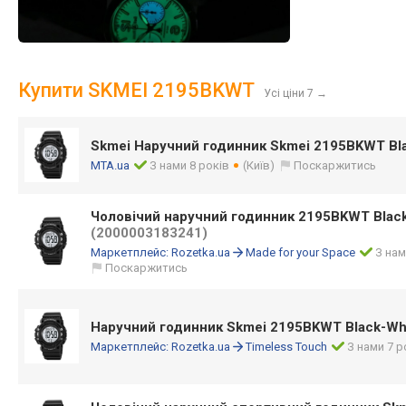
Купити SKMEI 2195BKWT
Усі ціни 7
→
Skmei Наручний годинник Skmei 2195BKWT Bl
MTA.ua
З нами 8 років
(Київ)
Поскаржитись
Чоловічий наручний годинник 2195BKWT Black
(2000003183241)
Маркетплейс:
Rozetka.ua
Made for your Space
З нам
Поскаржитись
Наручний годинник Skmei 2195BKWT Black-Wh
Маркетплейс:
Rozetka.ua
Timeless Touch
З нами 7 р