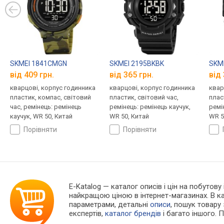
SKMEI 1841CMGN
SKMEI 2195BKBK
SKM
від 409 грн.
від 365 грн.
від 
кварцові, корпус годинника
кварцові, корпус годинника
квар
пластик, компас, світовий
пластик, світовий час,
плас
час, ремінець: ремінець
ремінець: ремінець каучук,
ремі
каучук, WR 50, Китай
WR 50, Китай
WR 5
порівняти
порівняти
E-Katalog
— каталог описів і цін на побутову
найкращою ціною в інтернет-магазинах. В 
параметрами, детальні
описи
, пошук товару
експертів,
каталог брендів
і багато іншого. 