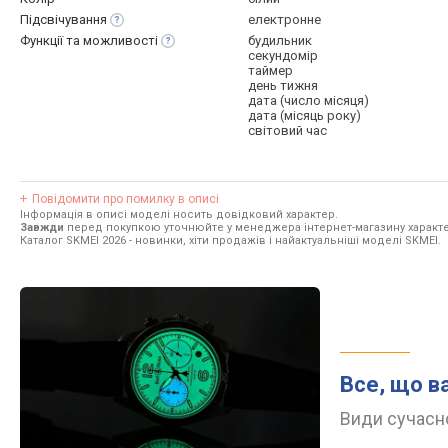
Підсвічування
електронне
Функції та
можливості
будильник
секундомір
таймер
день тижня
дата (число місяця)
дата (місяць року)
світовий час
Повідомити про помилку в описі
Інформація в описі моделі носить довідковий характер.
Завжди
перед покупкою уточнюйте у менеджера інтернет-магазину характе
Каталог SKMEI 2026
- новинки, хіти продажів і найактуальніші моделі SKMEI.
Все, що в
Види сучасно