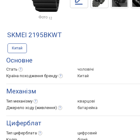
Фото
12
SKMEI 2195BKWT
Китай
Основне
Стать
чоловічі
Країна походження
бренду
Китай
Механізм
Тип
механізму
кварцові
Джерело ходу
(живлення)
батарейка
Циферблат
Тип
циферблата
цифровий
Колір
білий