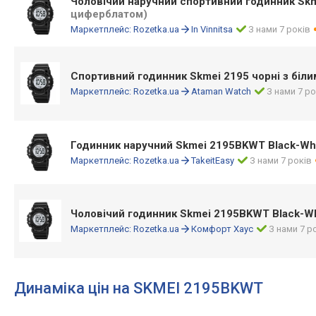
Чоловічий наручний спортивний годинник Sk
циферблатом)
Маркетплейс:
Rozetka.ua
In Vinnitsa
З нами 7 років
Спортивний годинник Skmei 2195 чорні з біл
Маркетплейс:
Rozetka.ua
Ataman Watch
З нами 7 ро
Годинник наручний Skmei 2195BKWT Black-Wh
Маркетплейс:
Rozetka.ua
TakeitEasy
З нами 7 років
Чоловічий годинник Skmei 2195BKWT Black-W
Маркетплейс:
Rozetka.ua
Комфорт Хаус
З нами 7 р
Динаміка цін на SKMEI 2195BKWT