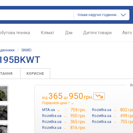
тільки наручні годинники
обутова техніка
Клімат
Дім
Дитячі товари
Авто
одинники
/
SKMEI
2195BKWT
ИТАННЯ
КОРИСНЕ
Я
365
950
грн.
від
до
Порівняти ціни
→
7
MTA.ua
→
759 грн.
Rozetka.ua
→
802 гр
Rozetka.ua
→
950 грн.
Rozetka.ua
→
499 гр
Rozetka.ua
→
365 грн.
Rozetka.ua
→
755 гр
Rozetka.ua
→
816 грн.