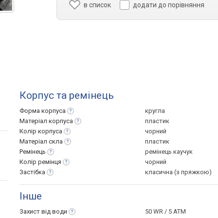
в список
додати до порівняння
Корпус та ремінець
Форма
корпуса
кругла
Матеріал
корпуса
пластик
Колір
корпуса
чорний
Матеріал
скла
пластик
Ремінець
ремінець каучук
Колір
ремінця
чорний
Застібка
класична (з пряжкою)
Інше
Захист від
води
50 WR / 5 ATM