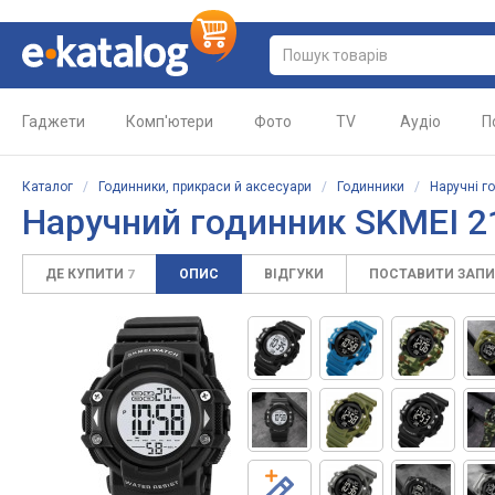
Гаджети
Комп'ютери
Фото
TV
Аудіо
П
Каталог
/
Годинники, прикраси й аксесуари
/
Годинники
/
Наручні г
Наручний годинник SKMEI 
ДЕ КУПИТИ
ОПИС
ВІДГУКИ
ПОСТАВИТИ ЗАП
7