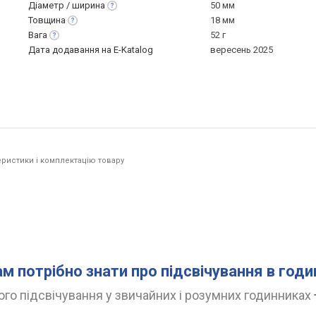
Діаметр /
ширина
50 мм
Товщина
18 мм
Вага
52 г
Дата додавання на E-Katalog
вересень 2025
ристики і комплектацію товару
ам потрібно знати про підсвічування в год
го підсвічування у звичайних і розумних годинниках