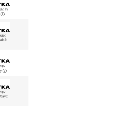
ць:
In
a
ць:
atch
ць:
sy
ць:
Хаус