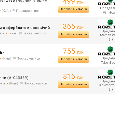
499
mei 2195
(Чорний із білим
грн.
Продаве
Перейти в магазин
(Київ)
Поскаржитись
Vinnits
365
грн.
им циферблатом чоловічий
Продаве
ків
(Київ)
Поскаржитись
Перейти в магазин
Ataman W
755
грн.
ite
Продаве
(Київ)
Поскаржитись
Перейти в магазин
TakeitEa
816
грн.
hite
(A-043489)
Продаве
оків
(Київ)
Поскаржитись
Перейти в магазин
Комфорт 