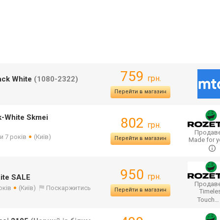
759
грн.
ack White
(1080-2322)
Перейти в магазин
-White Skmei
802
грн.
Продаве
и 7 років
(Київ)
Перейти в магазин
Made for y
950
грн.
ite SALE
Продаве
оків
(Київ)
Поскаржитись
Перейти в магазин
Timele
Touch