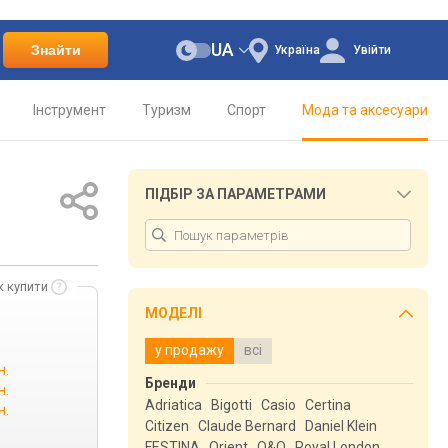
UA
Знайти
Україна
Увійти
Інструмент
Туризм
Спорт
Мода та аксесуари
ПІДБІР ЗА ПАРАМЕТРАМИ
к купити
МОДЕЛІ
у продажу
всі
н.
Бренди
н.
Adriatica
Bigotti
Casio
Certina
н.
Citizen
Claude Bernard
Daniel Klein
FESTINA
Orient
Q&Q
Royal London