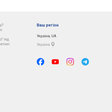
Ваш регіон
і?
r.
Україна
,
UA
і" під
ретної
Україна