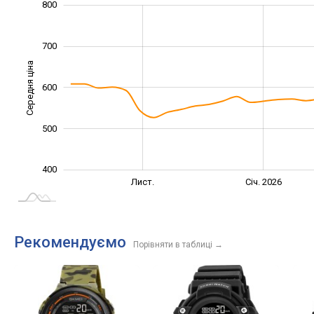
300
350
450
550
900
200
800
700
Середня ціна
600
400
500
400
Вер.
Вер.
Лист.
Січ. 2026
L
Рекомендуємо
Порівняти в таблиці
→