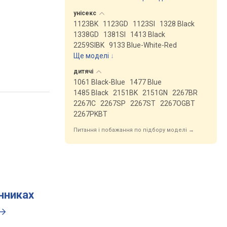
унісекс
1123BK
1123GD
1123SI
1328 Black
1338GD
1381SI
1413 Black
2259SIBK
9133 Blue-White-Red
Ще моделі
↓
дитячі
1061 Black-Blue
1477 Blue
1485 Black
2151BK
2151GN
2267BR
2267IC
2267SP
2267ST
2267OGBT
2267PKBT
Питання і побажання по підбору моделі →
инниках