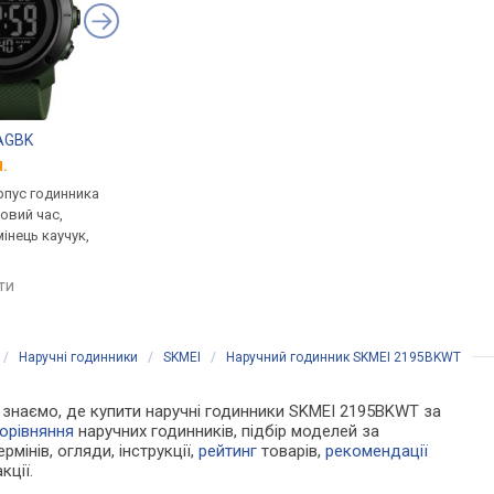
AGBK
SKMEI 2070WT
SKMEI 2192BKBK
.
від 656 грн.
від 400 грн.
рпус годинника
кварцові, корпус годинника
кварцові, корпус го
товий час,
пластик, світовий час,
пластик, світовий ча
мінець каучук,
ремінець: ремінець каучук,
ремінець: ремінець ка
WR 50, Китай
WR 50, Китай
яти
порівняти
порівняти
/
Наручні годинники
/
SKMEI
/
Наручний годинник SKMEI 2195BKWT
Ми знаємо, де купити наручні годинники SKMEI 2195BKWT за
орівняння
наручних годинників, підбір моделей за
рмінів, огляди, інструкції,
рейтинг
товарів,
рекомендації
кції.