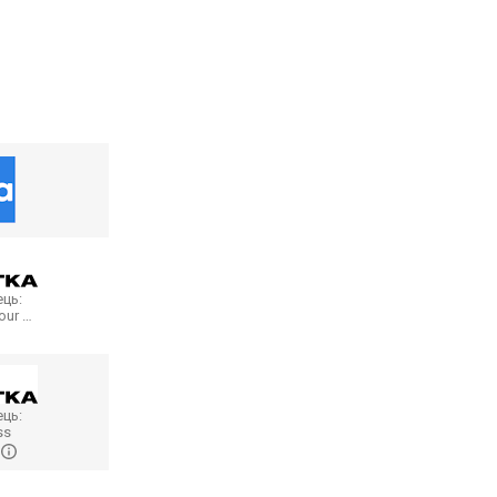
ць:
our …
ць:
ss
…