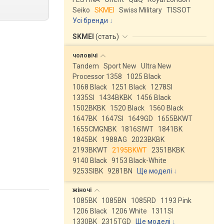
Seiko
SKMEI
Swiss Military
TISSOT
Усі бренди
SKMEI
(
стать
)
чоловічі
Tandem
Sport New
Ultra New
Processor 1358
1025 Black
1068 Black
1251 Black
1278SI
1335SI
1434BKBK
1456 Black
1502BKBK
1520 Black
1560 Black
1647BK
1647SI
1649GD
1655BKWT
1655CMGNBK
1816SIWT
1841BK
1845BK
1988AG
2023BKBK
2193BKWT
2195BKWT
2351BKBK
9140 Black
9153 Black-White
9253SIBK
9281BN
Ще моделі
↓
жіночі
1085BK
1085BN
1085RD
1193 Pink
1206 Black
1206 White
1311SI
1330BK
2315TGD
Ще моделі
↓