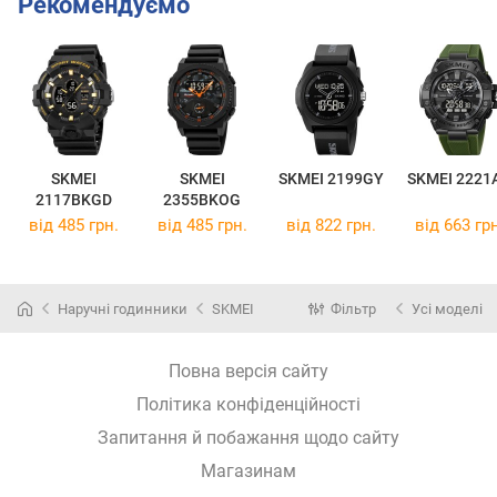
Рекомендуємо
SKMEI
SKMEI
SKMEI 2199GY
SKMEI 2221
2117BKGD
2355BKOG
від 485 грн.
від 485 грн.
від 822 грн.
від 663 грн
Наручні годинники
SKMEI
Фільтр
Усі моделі
Повна версія сайту
Політика конфіденційності
Запитання й побажання щодо сайту
Магазинам