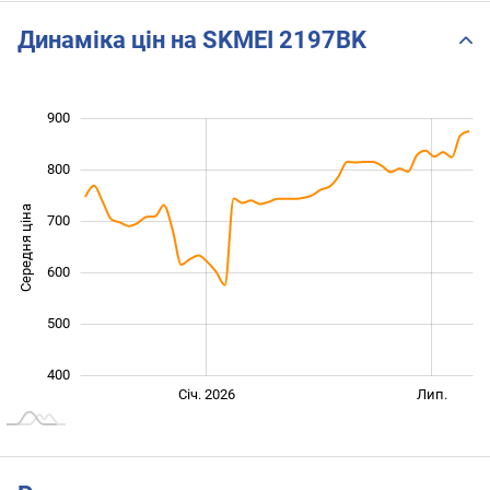
Динаміка цін на SKMEI 2197BK
900
 000
200
300
800
Середня ціна
700
400
600
500
400
Січ. 2027
Лип.
Січ. 2026
Лип.
L