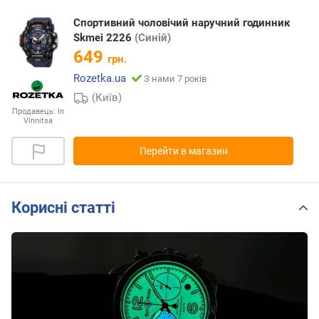
Cпортивний чоловічий наручний годинник
Skmei 2226
(Синій)
649
грн.
Rozetka.ua
З нами 7 років
(Київ)
Продавець:
In
Vinnitsa
Перейти в магазин
Корисні статті