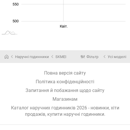
550
500
Січ. 2026
Лип.
Бер.
Квіт.
L
Наручні годинники
SKMEI
Фільтр
Усі моделі
Повна версія сайту
Політика конфіденційності
Запитання й побажання щодо сайту
Магазинам
Каталог наручних годинників 2026 - новинки, хіти
продажів,
купити наручні годинники
.