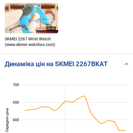
SKMEI 2267 Wrist Watch
(www.skmei-watches.com)
Динаміка цін на SKMEI 2267BKAT
480
520
540
560
750
450
400
700
650
Середня ціна
600
520