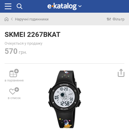
Наручні годинники
Фільтр
Шукали
раніше
SKMEI 2267BKAT
Очікується у продажу
570
грн.
в порівняння
в список