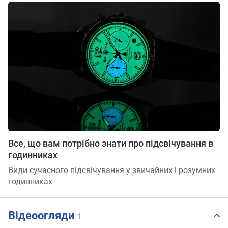
Все, що вам потрібно знати про підсвічування в
годинниках
Види сучасного підсвічування у звичайних і розумних
годинниках
Відеоогляди
1