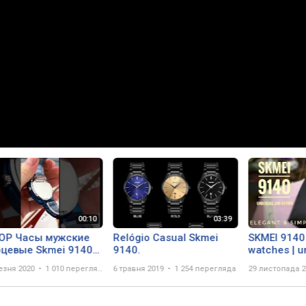
ОР Часы мужские
Relógio Casual Skmei
SKMEI 9140
рцевые Skmei 9140
9140.
watches | unboxing and
e AB-1080-0254
review Indo
езня 2020
1 010 переглядів
6 травня 2019
1 254 перегляда
29 листопада 2