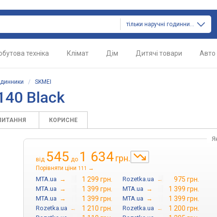
тільки наручні годинники
обутова техніка
Клімат
Дім
Дитячі товари
Авто
одинники
/
SKMEI
140 Black
ПИТАННЯ
КОРИСНЕ
Я
545
1 634
грн.
від
до
Порівняти ціни
→
111
MTA.ua
→
1 299 грн.
Rozetka.ua
→
975 грн.
MTA.ua
→
1 399 грн.
MTA.ua
→
1 399 грн.
MTA.ua
→
1 399 грн.
MTA.ua
→
1 399 грн.
Rozetka.ua
→
1 210 грн.
Rozetka.ua
→
1 200 грн.