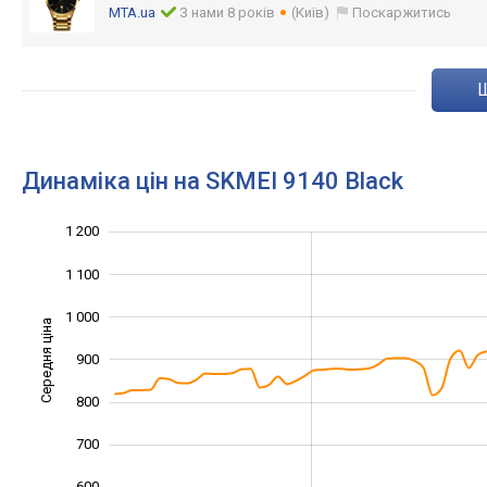
MTA.ua
З нами 8 років
(Київ)
Поскаржитись
Динаміка цін на SKMEI 9140 Black
1 200
1 300
400
500
1 100
1 000
Середня ціна
900
1 000
800
700
600