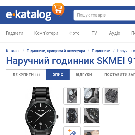
Гаджети
Комп'ютери
Фото
TV
Аудіо
П
Каталог
/
Годинники, прикраси й аксесуари
/
Годинники
/
Наручні г
Наручний годинник SKMEI 9
ДЕ КУПИТИ
ОПИС
ВІДГУКИ
ПОСТАВИТИ ЗА
111