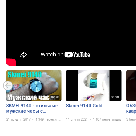
SKMEI 9140 - стильные
Skmei 9140 Gold
ОБЗ
мужские часы с
ква
AliExpress
Blu
21 грудня 2017
4 349 переглядів
11 січня 2021
1 107 переглядів
3 бер