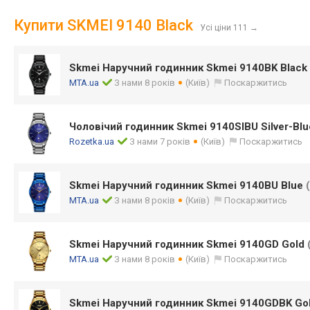
Купити SKMEI 9140 Black
Усі ціни 111
→
Skmei Наручний годинник Skmei 9140BK Black
MTA.ua
З нами 8 років
(Київ)
Поскаржитись
Чоловічий годинник Skmei 9140SIBU Silver-Blu
Rozetka.ua
З нами 7 років
(Київ)
Поскаржитись
Skmei Наручний годинник Skmei 9140BU Blue
MTA.ua
З нами 8 років
(Київ)
Поскаржитись
Skmei Наручний годинник Skmei 9140GD Gold
MTA.ua
З нами 8 років
(Київ)
Поскаржитись
Skmei Наручний годинник Skmei 9140GDBK Gol