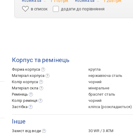
Rozetka.ua
→
1 110 грн.
Rozetka.ua
→
1 205 грн.
в список
додати до порівняння
Корпус та ремінець
Форма
корпуса
кругла
Матеріал
корпуса
нержавіюча сталь
Колір
корпуса
чорний
Матеріал
скла
мінеральне
Ремінець
браслет сталь
Колір
ремінця
чорний
Застібка
кліпса (розкладається)
Інше
Захист від
води
30 WR / 3 ATM