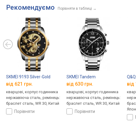
Рекомендуємо
Порівняти в таблиці
→
SKMEI 9193 Silver-Gold
SKMEI Tandem
Q&Q
від 621 грн.
від 630 грн.
від 
кварцові, корпус годинника
кварцові, корпус годинника
квар
нержавіюча сталь, ремінець:
нержавіюча сталь, ремінець:
нерж
браслет сталь, WR 30, Китай
браслет сталь, WR 30, Китай
брас
Япон
порівняти
порівняти