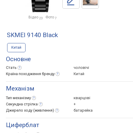
Відео
Фото
23
7
SKMEI 9140 Black
Китай
Основне
Стать
чоловічі
Країна походження
бренду
Китай
Механізм
Тип
механізму
кварцові
Секундна
стрілка
+
Джерело ходу
(живлення)
батарейка
Циферблат