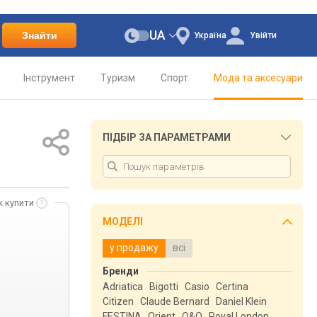
UA
Знайти
Україна
Увійти
Інструмент
Туризм
Спорт
Мода та аксесуари
ПІДБІР ЗА ПАРАМЕТРАМИ
к купити
МОДЕЛІ
у продажу
всі
Бренди
Adriatica
Bigotti
Casio
Certina
Citizen
Claude Bernard
Daniel Klein
FESTINA
Orient
Q&Q
Royal London