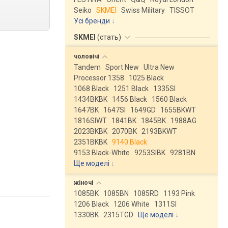
Seiko
SKMEI
Swiss Military
TISSOT
Усі бренди
SKMEI
(
стать
)
чоловічі
Tandem
Sport New
Ultra New
Processor 1358
1025 Black
1068 Black
1251 Black
1335SI
1434BKBK
1456 Black
1560 Black
1647BK
1647SI
1649GD
1655BKWT
1816SIWT
1841BK
1845BK
1988AG
2023BKBK
2070BK
2193BKWT
2351BKBK
9140 Black
9153 Black-White
9253SIBK
9281BN
Ще моделі
↓
жіночі
1085BK
1085BN
1085RD
1193 Pink
1206 Black
1206 White
1311SI
1330BK
2315TGD
Ще моделі
↓