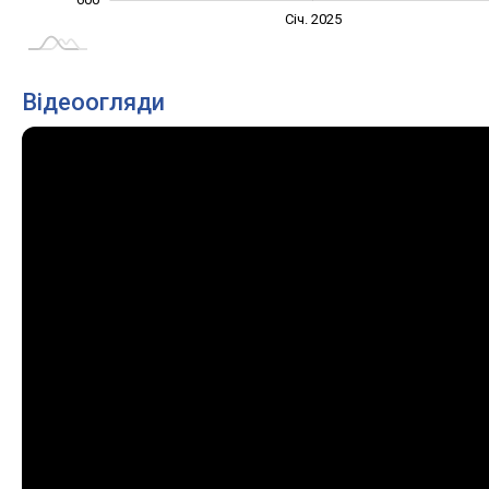
Січ. 2027
Лип.
Січ. 2025
L
Відеоогляди