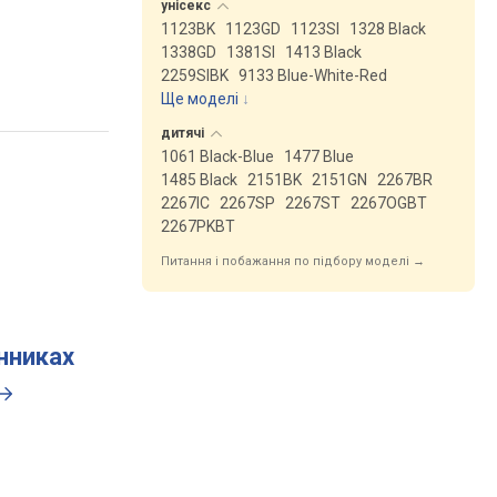
унісекс
1123BK
1123GD
1123SI
1328 Black
1338GD
1381SI
1413 Black
2259SIBK
9133 Blue-White-Red
Ще моделі
↓
дитячі
1061 Black-Blue
1477 Blue
1485 Black
2151BK
2151GN
2267BR
2267IC
2267SP
2267ST
2267OGBT
2267PKBT
Питання і побажання по підбору моделі →
инниках