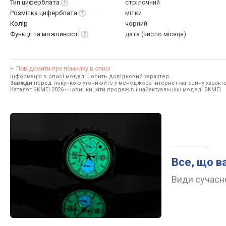
Тип
циферблата
стрілочний
Розмітка
циферблата
мітки
Колір
чорний
Функції та
можливості
дата (число місяця)
Повідомити про помилку в описі
Інформація в описі моделі носить довідковий характер.
Завжди
перед покупкою уточнюйте у менеджера інтернет-магазину характе
Каталог SKMEI 2026
- новинки, хіти продажів і найактуальніші моделі SKMEI.
Все, що в
Види сучасно