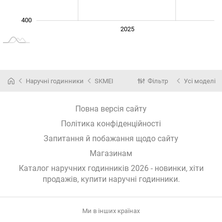
400
2024
2026
2027
2025
L
Наручні годинники
SKMEI
Фільтр
Усі моделі
Повна версія сайту
Політика конфіденційності
Запитання й побажання щодо сайту
Магазинам
Каталог наручних годинників 2026 - новинки, хіти
продажів,
купити наручні годинники
.
Ми в інших країнах