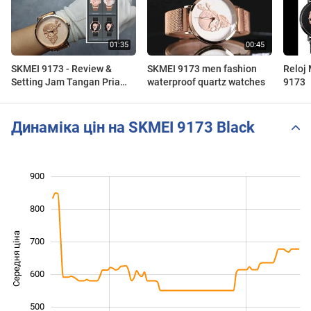
SKMEI 9173 - Review &
SKMEI 9173 men fashion
Reloj 
Setting Jam Tangan Pria
waterproof quartz watches
9173
Analog Fashion (Waktushop
Indonesia)
Динаміка цін на SKMEI 9173 Black
900
 000
200
300
800
Середня ціна
700
400
600
500