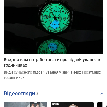
Все, що вам потрібно знати про підсвічування в
годинниках
Види сучасного підсвічування у звичайних і розумних
годинниках
Відеоогляди
3