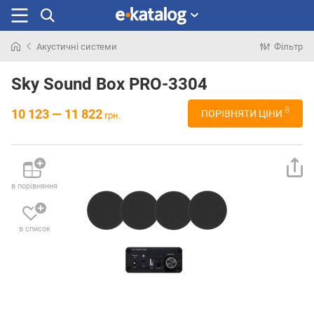
Акустичні системи
Фільтр
Шукали
раніше
Sky Sound Box PRO-3304
8
10 123 — 11 822
ПОРІВНЯТИ ЦІНИ
грн.
в порівняння
в список