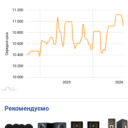
11 200
 400
 600
 800
11 000
10 800
Середня ціна
10 600
10 000
10 400
10 200
10 000
2024
2027
2025
2026
L
Рекомендуємо