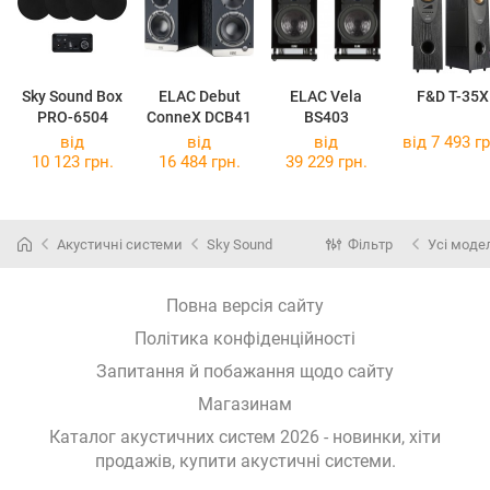
Sky Sound Box
ELAC Debut
ELAC Vela
F&D T-35X
PRO-6504
ConneX DCB41
BS403
від
від
від
від 7 493 гр
10 123 грн.
16 484 грн.
39 229 грн.
Акустичні системи
Sky Sound
Фільтр
Усі моде
Повна версія сайту
Політика конфіденційності
Запитання й побажання щодо сайту
Магазинам
Каталог акустичних систем 2026 - новинки, хіти
продажів,
купити акустичні системи
.