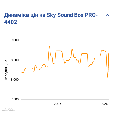
Динаміка цін на Sky Sound Box PRO-
4402
 200
 400
 600
 800
 500
 000
 500
9 000
8 500
Середня ціна
7 600
8 000
7 500
2024
2027
2025
2026
L