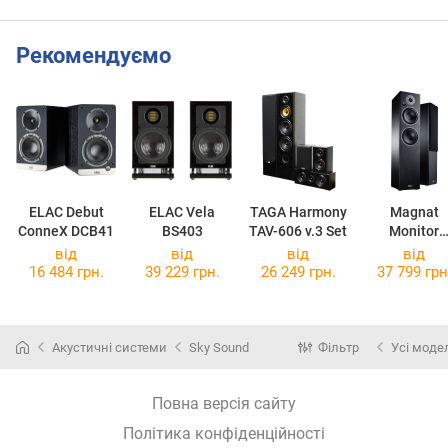
Рекомендуємо
ELAC Debut
ELAC Vela
TAGA Harmony
Magnat
ConneX DCB41
BS403
TAV-606 v.3 Set
Monitor
Reference 
від
від
від
від
16 484 грн.
39 229 грн.
26 249 грн.
37 799 грн
Акустичні системи
Sky Sound
Фільтр
Усі моде
Повна версія сайту
Політика конфіденційності