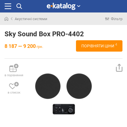
Акустичні системи
Фільтр
Шукали
раніше
Sky Sound Box PRO-4402
4
8 187 — 9 200
ПОРІВНЯТИ ЦІНИ
грн.
в порівняння
в список