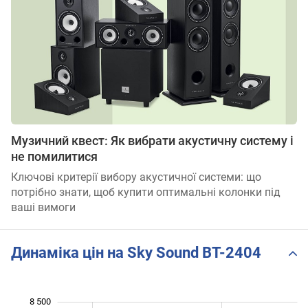
Музичний квест: Як вибрати акустичну систему і
не помилитися
Ключові критерії вибору акустичної системи: що
потрібно знати, щоб купити оптимальні колонки під
ваші вимоги
Динаміка цін на Sky Sound BT-2404
8 500
 500
 000
 000