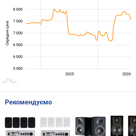
8 000
7 500
Середня ціна
7 000
5 500
6 500
6 000
5 500
2024
2027
2025
2026
L
Рекомендуємо