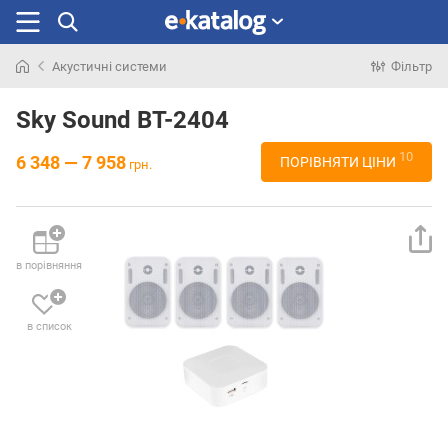
Акустичні системи
Фільтр
Шукали
раніше
Sky Sound BT-2404
10
6 348 — 7 958
ПОРІВНЯТИ ЦІНИ
грн.
в порівняння
в список