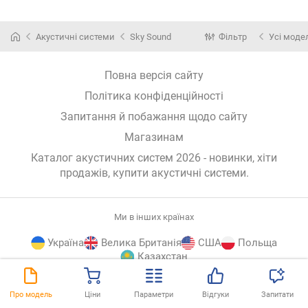
Акустичні системи
Sky Sound
Фільтр
Усі моде
Повна версія сайту
Політика конфіденційності
Запитання й побажання щодо сайту
Магазинам
Каталог акустичних систем 2026 - новинки, хіти
продажів,
купити акустичні системи
.
Ми в інших країнах
Україна
Велика Британія
США
Польща
Казахстан
E-
© E-Katalog, 2026
ВГОРУ
Про модель
Ціни
Параметри
Відгуки
Запитати
Katalog