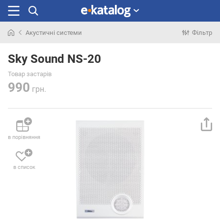
Акустичні системи
Фільтр
Шукали
раніше
Sky Sound NS-20
Товар застарів
990
грн.
в порівняння
в список