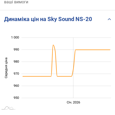
ваші вимоги
Динаміка цін на Sky Sound NS-20
1 000
 010
930
940
990
Середня ціна
980
1 000
970
960
950
Лип.
Лип.
Січ. 2026
L