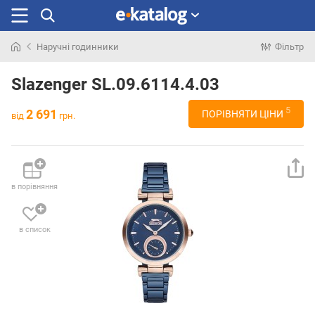
Наручні годинники
Фільтр
Шукали
раніше
Slazenger SL.09.6114.4.03
5
2 691
ПОРІВНЯТИ ЦІНИ
від
грн.
в порівняння
в список