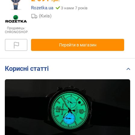
Rozetka.ua
З нами 7 років
(Київ)
Продавець:
CHRONOSHOP
Перейти в магазин
Корисні статті