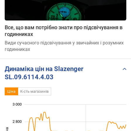
Все, що вам потрібно знати про підсвічування в
годинниках
Види сучасного підсвічування у звичайних і розумних
годинниках
Динаміка цін на Slazenger
SL.09.6114.4.03
Ціна
К-сть магазинів
3 000
 000
 100
 300
 500
 700
 200
 800
2 800