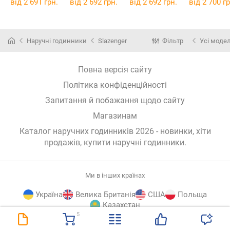
від 2 691 грн.
від 2 692 грн.
від 2 692 грн.
від 2 700 гр
Наручні годинники
Slazenger
Фільтр
Усі модел
Повна версія сайту
Політика конфіденційності
Запитання й побажання щодо сайту
Магазинам
Каталог наручних годинників 2026 - новинки, хіти
продажів,
купити наручні годинники
.
Ми в інших країнах
Україна
Велика Британія
США
Польща
Казахстан
5
E-