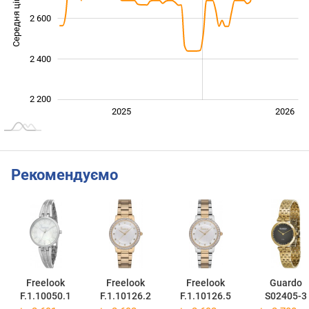
Середня ціна
2 600
2 200
2 400
2 200
Січ. 2025
Лип.
2027
2025
2026
L
Рекомендуємо
Freelook
Freelook
Freelook
Guardo
F.1.10050.1
F.1.10126.2
F.1.10126.5
S02405-3