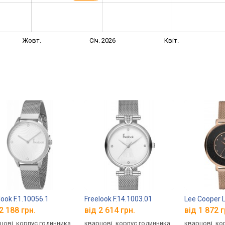
Жовт.
Січ. 2026
Квіт.
look F.1.10056.1
Freelook F.14.1003.01
Lee Cooper 
2 188 грн.
від 2 614 грн.
від 1 872 г
цові, корпус годинника
кварцові, корпус годинника
кварцові, ко