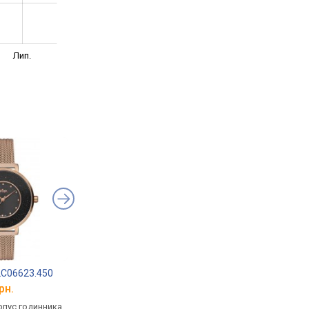
Лип.
LC06623.450
Slazenger SL.09.6185.4.01
Freelook F.1.10054.2
рн.
від 2 134 грн.
від 2 536 грн.
рпус годинника
кварцові, корпус годинника
ультратонкі, кварцов