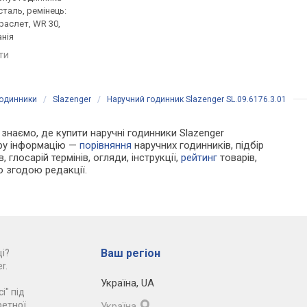
таль, ремінець:
нержавіюча сталь, ремінець:
корпус годинника
раслет, WR 30,
міланський браслет, Велика
нержавіюча сталь, р
нія
Британія
міланський браслет, 
Франція
яти
порівняти
порівняти
годинники
/
Slazenger
/
Наручний годинник Slazenger SL.09.6176.3.01
и знаємо, де купити наручні годинники Slazenger
ору інформацію —
порівняння
наручних годинників, підбір
 глосарій термінів, огляди, інструкції,
рейтинг
товарів,
ю згодою редакції.
Ваш регіон
і?
r.
Україна
,
UA
і" під
ретної
Україна