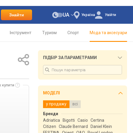
UA
Знайти
Україна
Увійти
Інструмент
Туризм
Спорт
Мода та аксесуари
ПІДБІР ЗА ПАРАМЕТРАМИ
к купити
МОДЕЛІ
у продажу
всі
Бренди
Adriatica
Bigotti
Casio
Certina
Citizen
Claude Bernard
Daniel Klein
FESTINA
Orient
Q&Q
Royal London