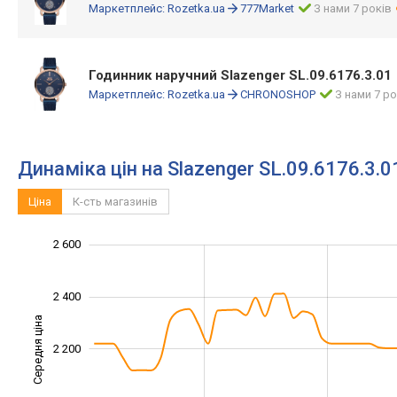
Маркетплейс:
Rozetka.ua
777Market
З нами 7 років
Годинник наручний Slazenger SL.09.6176.3.01
Маркетплейс:
Rozetka.ua
CHRONOSHOP
З нами 7 ро
Динаміка цін на Slazenger SL.09.6176.3.0
Ціна
К-сть магазинів
1 600
1 700
1 900
2 100
2 800
1 400
2 600
2 400
Середня ціна
2 200
1 800