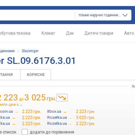
тільки наручні годинники
обутова техніка
Клімат
Дім
Дитячі товари
Авто
одинники
/
Slazenger
 SL.09.6176.3.01
ИТАННЯ
КОРИСНЕ
Я
2 223
3 025
грн.
до
няти ціни
→
6
.com.ua
→
2 223 грн.
Itbox.ua
→
2 223 грн.
tka.ua
→
2 223 грн.
Rozetka.ua
→
3 025 грн.
tka.ua
→
2 223 грн.
Rozetka.ua
→
2 223 грн.
в список
додати до порівняння