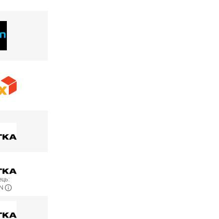
ць:
ON