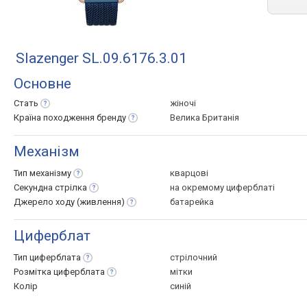
Slazenger SL.09.6176.3.01
Основне
Стать
жіночі
Країна походження
бренду
Велика Британія
Механізм
Тип
механізму
кварцові
Секундна
стрілка
на окремому циферблаті
Джерело ходу
(живлення)
батарейка
Циферблат
Тип
циферблата
стрілочний
Розмітка
циферблата
мітки
Колір
синій