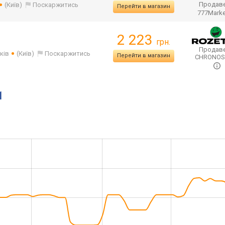
Продаве
(Київ)
Поскаржитись
Перейти в магазин
777Mark
2 223
грн.
Продаве
ків
(Київ)
Поскаржитись
Перейти в магазин
CHRONO
1