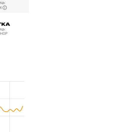
ць:
et
ць:
SHOP