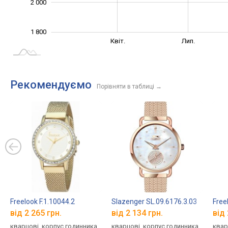
2 000
1 800
Січ. 2025
Жовт.
Квіт.
Лип.
L
Рекомендуємо
Порівняти в таблиці
→
Freelook F.1.10044.2
Slazenger SL.09.6176.3.03
Free
від 2 265 грн.
від 2 134 грн.
від 
кварцові, корпус годинника
кварцові, корпус годинника
квар