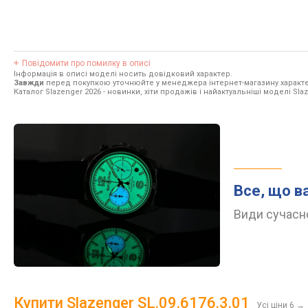
Повідомити про помилку в описі
Інформація в описі моделі носить довідковий характер.
Завжди
перед покупкою уточнюйте у менеджера інтернет-магазину характе
Каталог Slazenger 2026
- новинки, хіти продажів і найактуальніші моделі Slaz
Все, що в
Види сучасно
Купити Slazenger SL.09.6176.3.01
Усі ціни 6
→