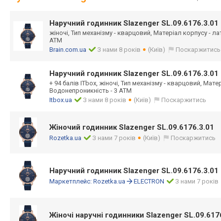
Наручний годинник Slazenger SL.09.6176.3.01
жіночі, Тип механізму - кварцовий, Матеріал корпусу - л
АТМ
Brain.com.ua
З нами 8 років
(Київ)
Поскаржитись
Наручний годинник Slazenger SL.09.6176.3.01
+ 94 балів ITbox, жіночі, Тип механізму - кварцовий, Мате
Водонепроникність - 3 АТМ
Itbox.ua
З нами 8 років
(Київ)
Поскаржитись
Жіночий годинник Slazenger SL.09.6176.3.01
Rozetka.ua
З нами 7 років
(Київ)
Поскаржитись
Наручний годинник Slazenger SL.09.6176.3.01
Маркетплейс:
Rozetka.ua
ELECTRON
З нами 7 років
Жіночі наручні годинники Slazenger SL.09.617