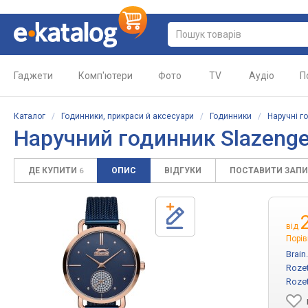
Гаджети
Комп'ютери
Фото
TV
Аудіо
П
Каталог
/
Годинники, прикраси й аксесуари
/
Годинники
/
Наручні г
Наручний годинник Slazenger
ДЕ КУПИТИ
ОПИС
ВІДГУКИ
ПОСТАВИТИ ЗАП
6
від
Порів
Brain
Roze
Roze