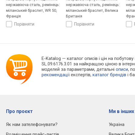
нержавіюча сталь, ремінець:
нержавіюча сталь, ремінець:
нерж
міланський браслет, WR 50,
міланський браслет, Велика
міла
Франція
Британія
Фран
порівняти
порівняти
E-Katalog
— каталог описів і цін на побутову
SL.09.6176.3.01 за найкращою ціною в інте
моделей за параметрами, детальні
описи
, п
рекомендації
експертів,
каталог брендів
і б
Про проєкт
Ми в інших
Як нам зателефонувати?
Україна
Розміщення прайс-листів
Велика Брит