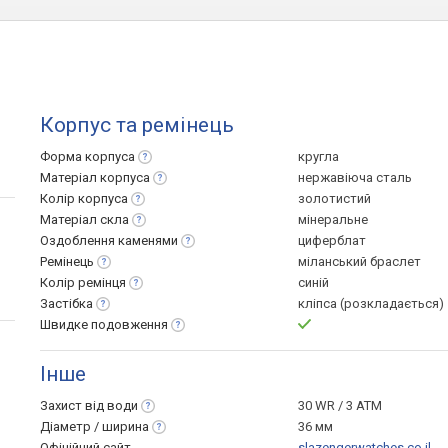
Корпус та ремінець
Форма
корпуса
кругла
Матеріал
корпуса
нержавіюча сталь
Колір
корпуса
золотистий
Матеріал
скла
мінеральне
Оздоблення
каменями
циферблат
Ремінець
міланський браслет
Колір
ремінця
синій
Застібка
кліпса (розкладається)
Швидке
подовження
Інше
Захист від
води
30 WR / 3 ATM
Діаметр /
ширина
36 мм
Офіційний сайт
slazengerwatches.co.il