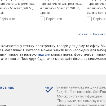
авіюча сталь, ремінець:
нержавіюча сталь, ремінець:
нержавіюча с
нський браслет, WR 50,
міланський браслет, WR 30,
міланський б
ція
Франція
Велика Брита
порівняти
порівняти
порівн
Каталог
/
Наручні 
 і комп'ютерну техніку, електроніку, товари для дому та офісу. М
рнет-магазинах. В каталозі можна знайти всю необхідну для виб
ошук товару за назвою,
відгуки
користувачів, фотогалереї товарів,
агато іншого. Передрук будь-яких матеріалів тільки за письмово
 країнах
Знайшли помилку на цій сторінц
Виділіть її та натисніть Ctrl+Ente
Або скористайтеся функцією
"Повідомити про помилку в опис
анія
таблицею з параметрами конк