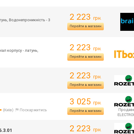
2 223
грн.
атунь, Водонепроникність - 3
Перейти в магазин
2 223
грн.
ріал корпусу - латунь,
Перейти в магазин
2 223
грн.
Перейти в магазин
3 025
грн.
Продаве
(Київ)
Поскаржитись
Перейти в магазин
ELECTR
2 223
грн.
6.3.01