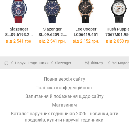
Slazenger
Slazenger
Lee Cooper
Hush Puppi
SL.09.6193.2.0
SL.09.6209.2.0
LC06419.451
7067M01.95
5
3
від 2 541 грн.
від 2 541 грн.
від 2 152 грн.
від 2 853 гр
Наручні годинники
Slazenger
Фільтр
Усі модел
Повна версія сайту
Політика конфіденційності
Запитання й побажання щодо сайту
Магазинам
Каталог наручних годинників 2026 - новинки, хіти
продажів,
купити наручні годинники
.