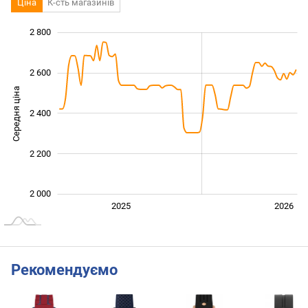
Ціна
К-сть магазинів
2 800
 800
 900
 100
 300
 500
 000
 600
2 600
Середня ціна
2 400
2 000
2 200
2 000
Січ. 2025
Лип.
2027
2025
2026
L
Рекомендуємо