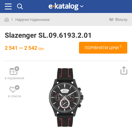
Наручні годинники
Фільтр
Шукали
раніше
Slazenger SL.09.6193.2.01
6
2 541 — 2 542
ПОРІВНЯТИ ЦІНИ
грн.
в порівняння
в список