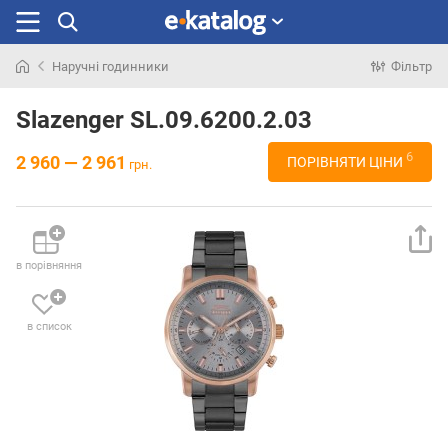
Наручні годинники
Фільтр
Шукали
раніше
Slazenger SL.09.6200.2.03
6
2 960 — 2 961
ПОРІВНЯТИ ЦІНИ
грн.
в порівняння
в список