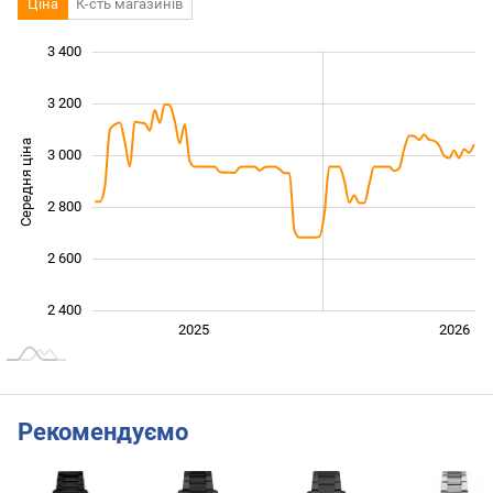
Ціна
К-сть магазинів
3 400
 000
 200
 600
3 200
Середня ціна
3 000
2 400
2 800
2 600
2 400
Січ. 2025
Лип.
2027
2025
2026
L
Рекомендуємо