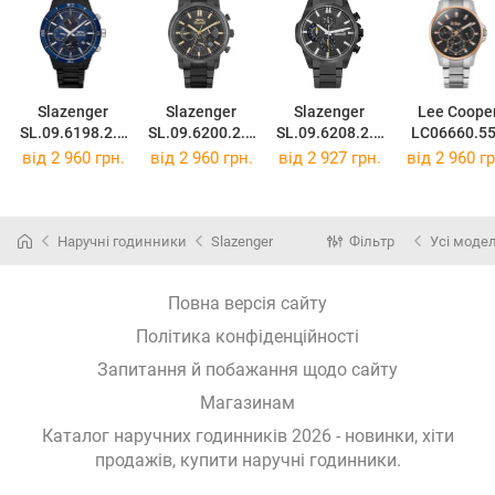
Slazenger
Slazenger
Slazenger
Lee Coope
SL.09.6198.2.0
SL.09.6200.2.0
SL.09.6208.2.0
LC06660.5
3
2
1
від 2 960 грн.
від 2 960 грн.
від 2 927 грн.
від 2 960 гр
Наручні годинники
Slazenger
Фільтр
Усі модел
Повна версія сайту
Політика конфіденційності
Запитання й побажання щодо сайту
Магазинам
Каталог наручних годинників 2026 - новинки, хіти
продажів,
купити наручні годинники
.