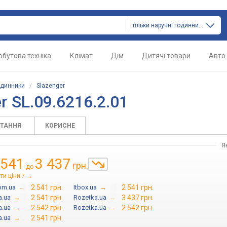
тільки наручні годинники
обутова техніка
Клімат
Дім
Дитячі товари
Авто
одинники
/
Slazenger
 SL.09.6216.2.01
ИТАННЯ
КОРИСНЕ
Я
 541
3 437
грн.
до
ти ціни
→
7
om.ua
→
2 541 грн.
Itbox.ua
→
2 541 грн.
a.ua
→
2 541 грн.
Rozetka.ua
→
3 437 грн.
a.ua
→
2 542 грн.
Rozetka.ua
→
2 542 грн.
a.ua
→
2 541 грн.