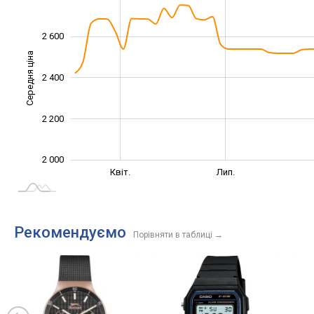
2 600
Середня ціна
2 400
2 000
2 200
2 000
Січ. 2025
Жовт.
Квіт.
Лип.
L
Рекомендуємо
Порівняти в таблиці
→