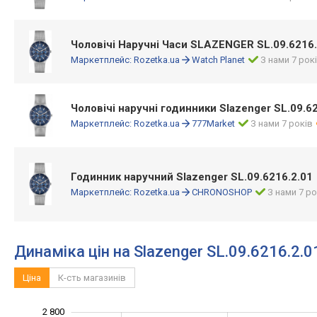
Чоловічі Наручні Часи SLAZENGER SL.09.6216.
Маркетплейс:
Rozetka.ua
Watch Planet
З нами 7 рок
Чоловічі наручні годинники Slazenger SL.09.6
Маркетплейс:
Rozetka.ua
777Market
З нами 7 років
Годинник наручний Slazenger SL.09.6216.2.01
Маркетплейс:
Rozetka.ua
CHRONOSHOP
З нами 7 ро
Динаміка цін на Slazenger SL.09.6216.2.0
Ціна
К-сть магазинів
2 800
1 800
1 900
2 100
2 300
2 500
3 000
1 600