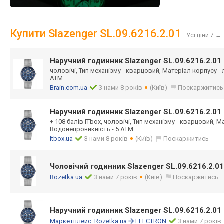
Купити Slazenger SL.09.6216.2.01
Усі ціни 7
→
Наручний годинник Slazenger SL.09.6216.2.01
чоловічі, Тип механізму - кварцовий, Матеріал корпусу -
ATM
Brain.com.ua
З нами 8 років
(Київ)
Поскаржитись
Наручний годинник Slazenger SL.09.6216.2.01
+ 108 балів ITbox, чоловічі, Тип механізму - кварцовий, М
Водонепроникність - 5 ATM
Itbox.ua
З нами 8 років
(Київ)
Поскаржитись
Чоловічий годинник Slazenger SL.09.6216.2.01
Rozetka.ua
З нами 7 років
(Київ)
Поскаржитись
Наручний годинник Slazenger SL.09.6216.2.01
Маркетплейс:
Rozetka.ua
ELECTRON
З нами 7 років