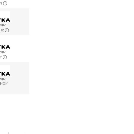
ON
ць:
net
ць:
et
ць:
SHOP