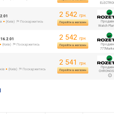
ELECTR
2 542
грн.
2.01
Продаве
ів
(Київ)
Поскаржитись
Перейти в магазин
Watch Pla
2 542
грн.
216.2.01
Продаве
(Київ)
Поскаржитись
Перейти в магазин
777Mark
2 541
грн.
Продаве
ків
(Київ)
Поскаржитись
Перейти в магазин
CHRONO
1