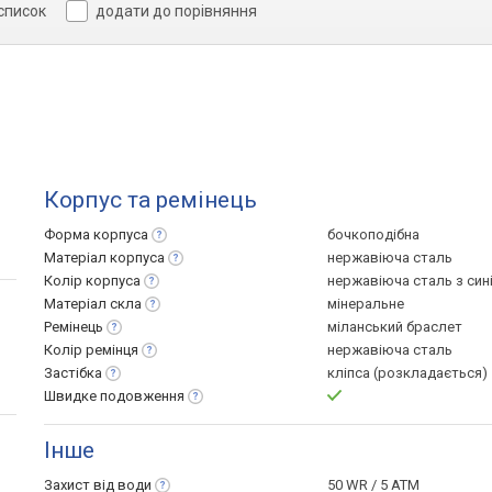
 список
додати до порівняння
Корпус та ремінець
Форма
корпуса
бочкоподібна
Матеріал
корпуса
нержавіюча сталь
Колір
корпуса
нержавіюча сталь з син
Матеріал
скла
мінеральне
Ремінець
міланський браслет
Колір
ремінця
нержавіюча сталь
Застібка
кліпса (розкладається)
Швидке
подовження
Інше
Захист від
води
50 WR / 5 ATM