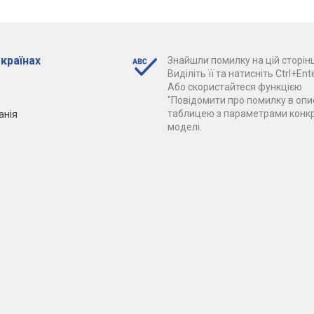
 країнах
Знайшли помилку на цій сторінц
Виділіть її та натисніть Ctrl+Ente
Або скористайтеся функцією
"Повідомити про помилку в опис
анія
таблицею з параметрами конк
моделі.