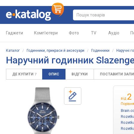
Гаджети
Комп'ютери
Фото
TV
Аудіо
П
Каталог
/
Годинники, прикраси й аксесуари
/
Годинники
/
Наручні г
Наручний годинник Slazenger
ДЕ КУПИТИ
ОПИС
ВІДГУКИ
ПОСТАВИТИ ЗАП
7
2
від
Порівня
Brain.c
Rozetk
Rozetk
Rozetk