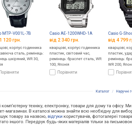
o MTP-V001L-7B
Casio AE-1200WHD-1A
Casio G-Sho
1 120 грн.
від 2 340 грн.
від 4 799 г
цові, корпус годинника
кварцові, корпус годинника
кварцові, ко
авіюча сталь, ремінець:
пластик, світовий час,
пластик, уда
нець шкіряний, WR 30,
ремінець: браслет сталь, WR
ремінець: бр
ія
100, Японія
WR 200, Япон
порівняти
порівняти
порівн
Каталог
/
Наручні 
 і комп'ютерну техніку, електроніку, товари для дому та офісу. М
рнет-магазинах. В каталозі можна знайти всю необхідну для виб
ошук товару за назвою,
відгуки
користувачів, фотогалереї товарів,
агато іншого. Передрук будь-яких матеріалів тільки за письмово