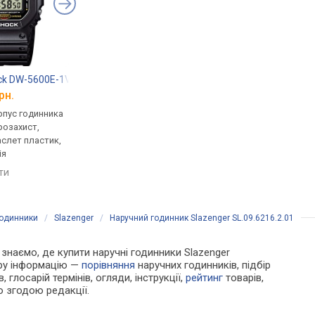
ck DW-5600E-1V
Casio G-Shock GW-7900-1
Casio A-168WA-1
рн.
від 6 799 грн.
від 1 914 грн.
рпус годинника
кварцові, корпус годинника
кварцові, корпус го
розахист,
пластик, ударозахист,
пластик, ремінець: б
аслет пластик,
сонячна батарея, фази
сталь, WR 30, Японія
ія
місяця, світовий час,
порівняти
ремінець: ремінець каучук,
яти
порівняти
WR 200, Японія
годинники
/
Slazenger
/
Наручний годинник Slazenger SL.09.6216.2.01
и знаємо, де купити наручні годинники Slazenger
ору інформацію —
порівняння
наручних годинників, підбір
 глосарій термінів, огляди, інструкції,
рейтинг
товарів,
ю згодою редакції.