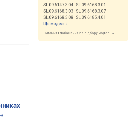
SL.09.6147.3.04
SL.09.6168.3.01
SL.09.6168.3.03
SL.09.6168.3.07
SL.09.6168.3.08
SL.09.6185.4.01
Ще моделі
↓
Питання і побажання по підбору моделі →
инниках