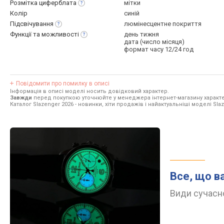
Розмітка
циферблата
мітки
Колір
синій
Підсвічування
люмінесцентне покриття
Функції та
можливості
день тижня
дата (число місяця)
формат часу 12/24 год
Повідомити про помилку в описі
Інформація в описі моделі носить довідковий характер.
Завжди
перед покупкою уточнюйте у менеджера інтернет-магазину характе
Каталог Slazenger 2026
- новинки, хіти продажів і найактуальніші моделі Slaz
Все, що в
Види сучасно