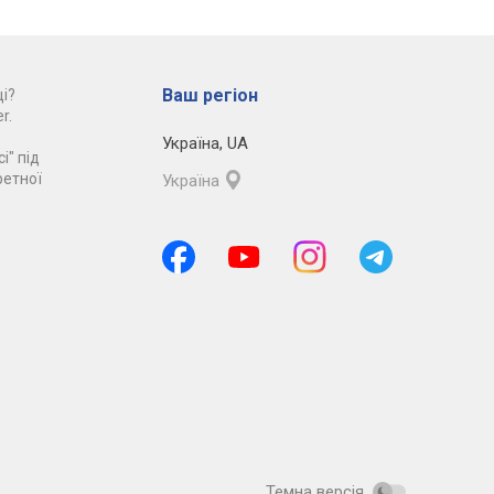
Ваш регіон
і?
r.
Україна
,
UA
і" під
ретної
Україна
Темна версія