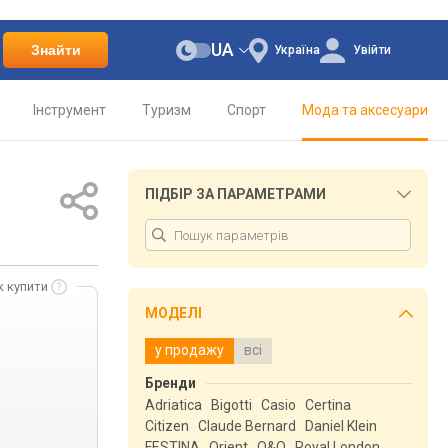
UA
Знайти
Україна
Увійти
Інструмент
Туризм
Спорт
Мода та аксесуари
ПІДБІР ЗА ПАРАМЕТРАМИ
к купити
МОДЕЛІ
у продажу
всі
Бренди
Adriatica
Bigotti
Casio
Certina
Citizen
Claude Bernard
Daniel Klein
FESTINA
Orient
Q&Q
Royal London