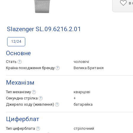
в
Slazenger SL.09.6216.2.01
12/24
Основне
Стать
чоловічі
Країна походження
бренду
Велика Британія
Механізм
Тип
механізму
кварцові
Секундна
стрілка
+
Джерело ходу
(живлення)
батарейка
Циферблат
Тип
циферблата
стрілочний