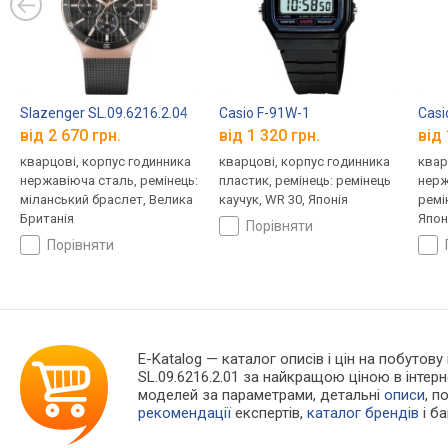
Slazenger SL.09.6216.2.04
Casio F-91W-1
Casi
від 2 670 грн.
від 1 320 грн.
від 
кварцові, корпус годинника
кварцові, корпус годинника
квар
нержавіюча сталь, ремінець:
пластик, ремінець: ремінець
нерж
міланський браслет, Велика
каучук, WR 30, Японія
ремі
Британія
Япон
порівняти
порівняти
E-Katalog
— каталог описів і цін на побутову
SL.09.6216.2.01 за найкращою ціною в інте
моделей за параметрами, детальні
описи
, п
рекомендації
експертів,
каталог брендів
і б