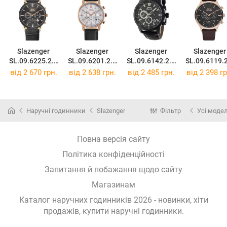
Slazenger
Slazenger
Slazenger
Slazenger
SL.09.6225.2.0
SL.09.6201.2.0
SL.09.6142.2.0
SL.09.6119.
2
1
4
2
від 2 670 грн.
від 2 638 грн.
від 2 485 грн.
від 2 398 гр
Наручні годинники
Slazenger
Фільтр
Усі модел
Повна версія сайту
Політика конфіденційності
Запитання й побажання щодо сайту
Магазинам
Каталог наручних годинників 2026 - новинки, хіти
продажів,
купити наручні годинники
.