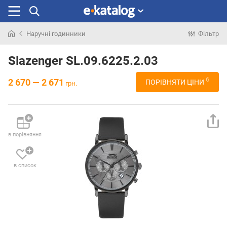
Наручні годинники
Фільтр
Шукали
раніше
Slazenger SL.09.6225.2.03
6
2 670 — 2 671
ПОРІВНЯТИ ЦІНИ
грн.
в порівняння
в список