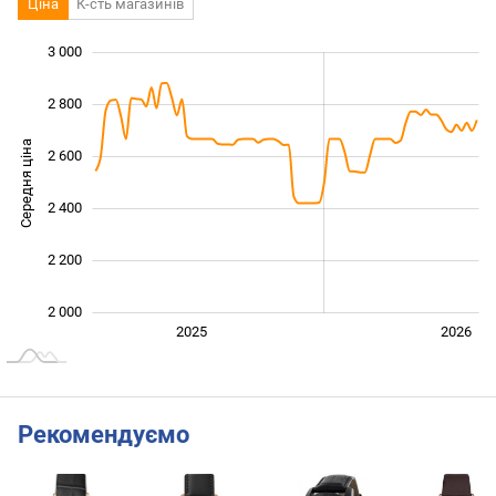
Ціна
К-сть магазинів
3 000
 600
 800
 200
2 800
Середня ціна
2 600
2 000
2 400
2 200
2 000
Січ. 2025
Лип.
2027
2025
2026
L
Рекомендуємо