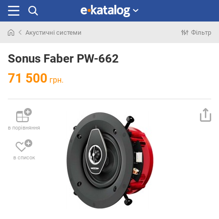
Акустичні системи
Фільтр
Шукали
раніше
Sonus Faber PW-662
71 500
грн.
в порівняння
в список