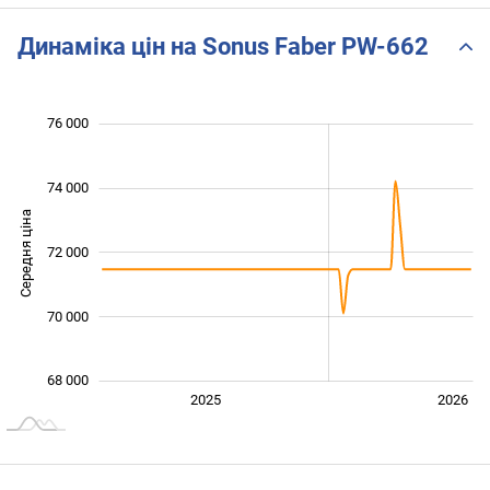
Динаміка цін на Sonus Faber PW-662
 000
 000
 000
 000
 000
 000
76 000
74 000
Середня ціна
72 000
68 000
70 000
68 000
2027
2025
2026
L