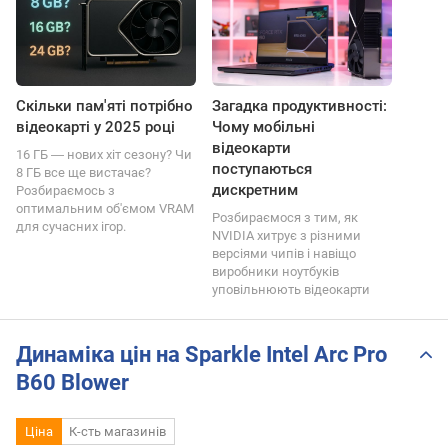
Скільки пам'яті потрібно
Загадка продуктивності:
відеокарті у 2025 році
Чому мобільні
відеокарти
16 ГБ ― нових хіт сезону? Чи
поступаються
8 ГБ все ще вистачає?
дискретним
Розбираємось з
оптимальним об'ємом VRAM
Розбираємося з тим, як
для сучасних ігор.
NVIDIA хитрує з різними
версіями чипів і навіщо
виробники ноутбуків
уповільнюють відеокарти
Динаміка цін на Sparkle Intel Arc Pro
B60 Blower
Ціна
К-сть магазинів