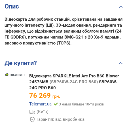
Опис
Відеокарта для робочих станцій, орієнтована на завдання
штучного інтелекту (ШІ), 3D-моделювання, рендеринга та
інференсу, що відрізняється великим обсягом пам'яті (24
ГБ GDDR6), потужним чипом BMG-G21 з 20 Xe-9 ядрами,
високою продуктивністю (TOPS).
Де купити?
Відеокарта SPARKLE Intel Arc Pro B60 Blower
24576MB
(SBP60W-24G PRO B60)
SBP60W-
24G PRO B60
76 269
грн.
Telemart.ua
З нами більше 10-ти років
(Київ)
Гарантія: від виробника