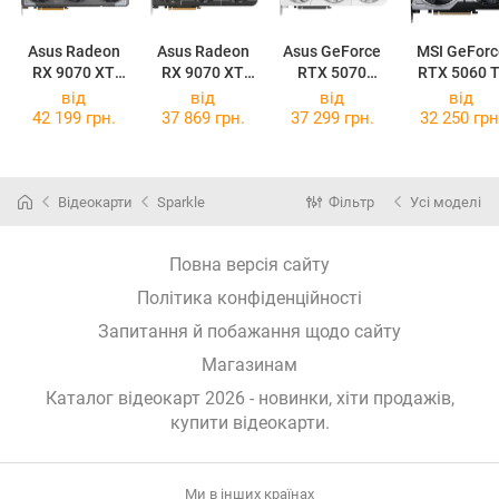
Asus Radeon
Asus Radeon
Asus GeForce
MSI GeForc
RX 9070 XT
RX 9070 XT
RTX 5070
RTX 5060 T
TUF Gaming
Prime OC 16GB
Prime OC White
16G VENTU
від
від
від
від
OC 16GB
2X OC PLU
42 199 грн.
37 869 грн.
37 299 грн.
32 250 грн
Відеокарти
Sparkle
Фільтр
Усі моделі
Повна версія сайту
Політика конфіденційності
Запитання й побажання щодо сайту
Магазинам
Каталог відеокарт 2026 - новинки, хіти продажів,
купити відеокарти
.
Ми в інших країнах