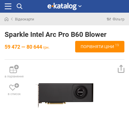
Відеокарти
Фільтр
Шукали
раніше
Sparkle Intel Arc Pro B60 Blower
19
59 472 — 80 644
ПОРІВНЯТИ ЦІНИ
грн.
в порівняння
в список