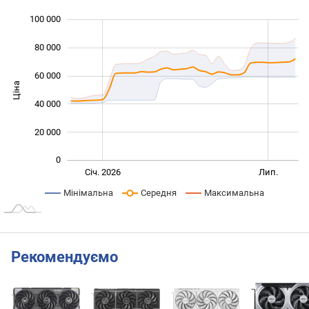
100 000
 000
 000
 000
80 000
60 000
Ціна
100 000
40 000
20 000
0
Січ. 2027
Жовт.
Лип.
Січ. 2026
Лип.
L
Мінімальна
Середня
Максимальна
Рекомендуємо