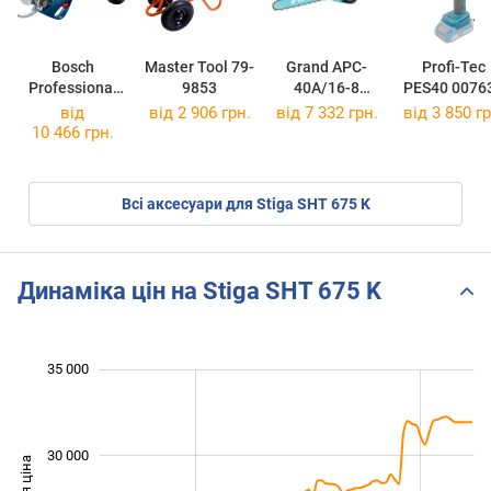
Bosch
Master Tool 79-
Grand APC-
Profi-Tec
Professional
9853
40A/16-8
PES40 0076
Pro Pruner
Professional
від
від 2 906 грн.
від 7 332 грн.
від 3 850 гр
(06019K1021)
10 466 грн.
Всі аксесуари для Stiga SHT 675 K
Динаміка цін на Stiga SHT 675 K
 000
 000
 000
 000
 000
 000
 000
35 000
30 000