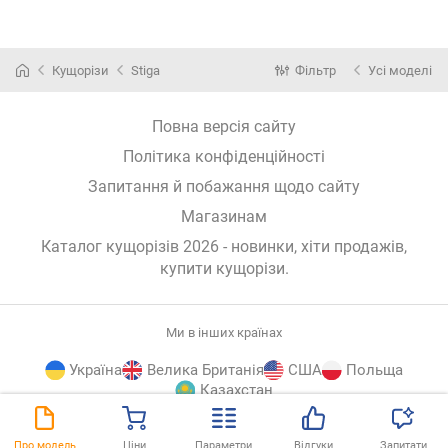
Кущорізи
Stiga
Фільтр
Усі моделі
Повна версія сайту
Політика конфіденційності
Запитання й побажання щодо сайту
Магазинам
Каталог кущорізів 2026 - новинки, хіти продажів,
купити кущорізи
.
Ми в інших країнах
Україна
Велика Британія
США
Польща
Казахстан
E-
© E-Katalog, 2026
ВГОРУ
Про модель
Ціни
Параметри
Відгуки
Запитати