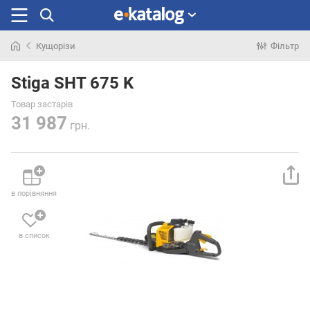
Кущорізи
Фільтр
Шукали
раніше
Stiga SHT 675 K
Товар застарів
31 987
грн.
в порівняння
в список