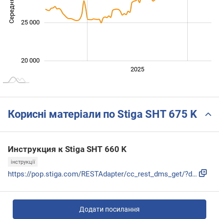
Середня ціна
20 000
25 000
20 000
2024
2026
2027
2025
L
Корисні матеріали по Stiga SHT 675 K
Инструкция к Stiga SHT 660 K
інструкції
https://pop.stiga.com/RESTAdapter/cc_rest_dms_get/?document...
Додати посилання