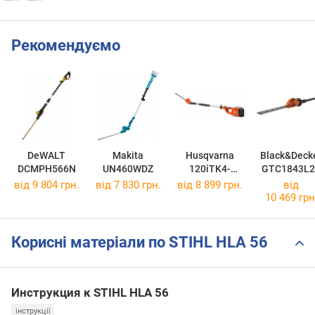
Рекомендуємо
DeWALT
Makita
Husqvarna
Black&Deck
DCMPH566N
UN460WDZ
120iTK4-
GTC1843L2
H+HK4
від 9 804 грн.
від 7 830 грн.
від 8 899 грн.
від
10 469 грн
Корисні матеріали по STIHL HLA 56
Инструкция к STIHL HLA 56
інструкції