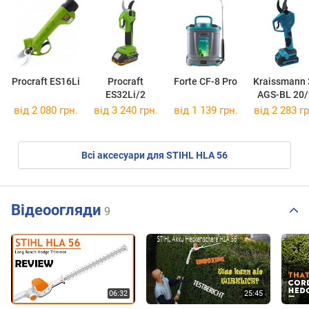
Procraft ES16Li
Procraft
Forte CF-8 Pro
Kraissmann 
ES32Li/2
AGS-BL 20/
від 2 080 грн.
від 3 240 грн.
від 1 139 грн.
від 2 283 гр
Всі аксесуари для STIHL HLA 56
Відеоогляди
9