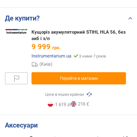
Де купити?
Кущоріз акумуляторний STIHL HLA 56, без
акб і з/п
9 999
грн.
Instrumentarium.ua
З нами 7 років
(Київ)
Перейти в магазин
Ціни в інших країнах
216 £
1 619 zł
Аксесуари