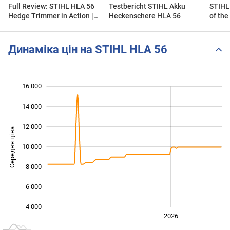
Full Review: STIHL HLA 56
Testbericht STIHL Akku
STIHL 
Hedge Trimmer in Action |
Heckenschere HLA 56
of the
Such a Lovely Tool (UK
hedge 
Gardening Business)
Динаміка цін на STIHL HLA 56
16 000
 000
 000
0
14 000
12 000
Середня ціна
10 000
10 000
8 000
6 000
4 000
2024
2025
2028
2026
L