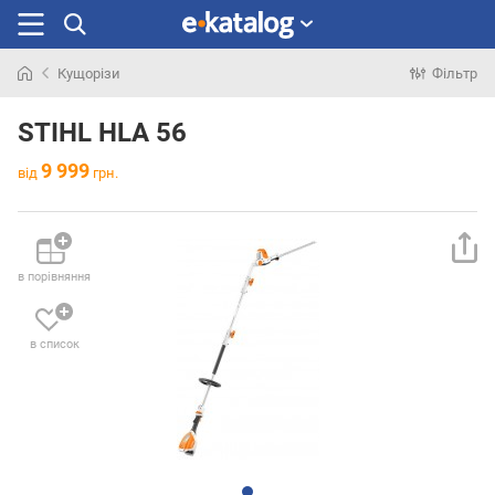
Кущорізи
Фільтр
Шукали
раніше
STIHL HLA 56
9 999
від
грн.
в порівняння
в список