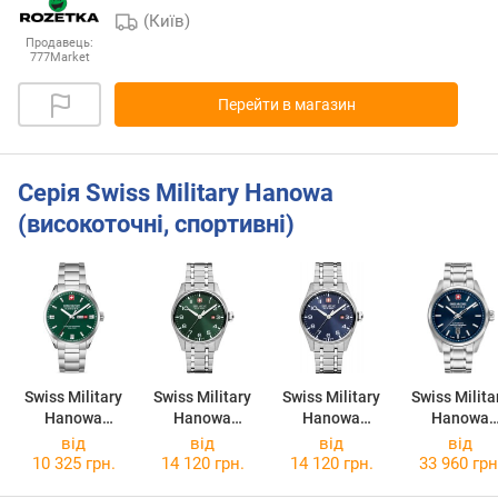
(Київ)
Продавець:
777Market
Перейти в магазин
Серія Swiss Military Hanowa
(високоточні, спортивні)
Swiss Military
Swiss Military
Swiss Military
Swiss Milita
Hanowa
Hanowa
Hanowa
Hanowa
Roadrunner
Thunderbolt
Thunderbolt
Majestic
від
від
від
від
Maxed
SMWGH000080
SMWGH000080
Pioneer
10 325 грн.
14 120 грн.
14 120 грн.
33 960 грн
SMWGH000160
3
2
SMWGL0006