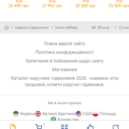
від
від
від
від
28 490 грн.
27 962 грн.
30 000 грн.
25 900 грн
Наручні годинники
Swiss Military
Фільтр
Усі м
Повна версія сайту
Політика конфіденційності
Запитання й побажання щодо сайту
Магазинам
Каталог наручних годинників 2026 - новинки, хіти
продажів,
купити наручні годинники
.
Ми в інших країнах
Україна
Велика Британія
США
Польща
Казахстан
4