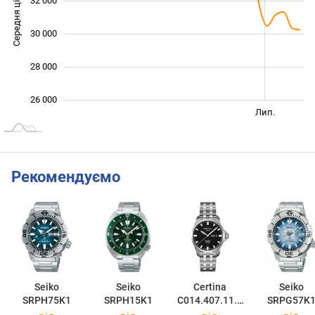
Середня ціна
32 000
26 000
30 000
28 000
26 000
Січ. 2026
Січ. 2027
Квіт.
Лип.
L
Рекомендуємо
Seiko
Seiko
Certina
Seiko
SRPH75K1
SRPH15K1
C014.407.11.0
SRPG57K
51.00