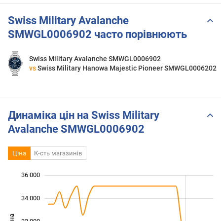
Swiss Military Avalanche
SMWGL0006902 часто порівнюють
Swiss Military Avalanche SMWGL0006902
vs
Swiss Military Hanowa Majestic Pioneer SMWGL0006202
Динаміка цін на Swiss Military
Avalanche SMWGL0006902
Ціна
К-сть магазинів
36 000
 000
 000
 000
34 000