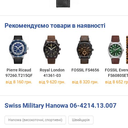
Рекомендуємо товари в наявності
Pierre Ricaud
Royal London
FOSSIL FS4656
FOSSIL Evere
97260.T215QF
41361-03
FS6080SE
від 8 160 грн.
від 9 620 грн.
від 8 320 грн.
від 8 652 гр
Swiss Military Hanowa 06-4214.13.007
Hanowa (високоточні, спортивні)
Швейцарія