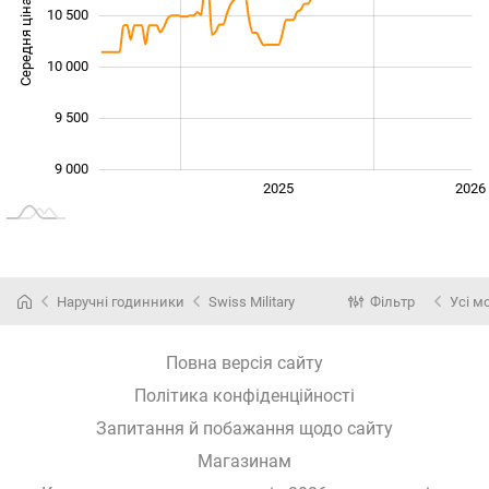
Середня ціна
10 500
10 000
10 000
9 500
9 000
2024
2027
2025
2026
L
Наручні годинники
Swiss Military
Фільтр
Усі м
Повна версія сайту
Політика конфіденційності
Запитання й побажання щодо сайту
Магазинам