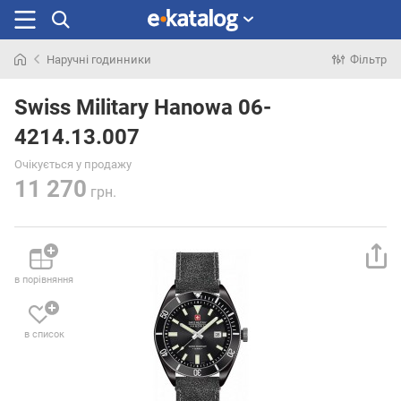
Наручні годинники
Фільтр
Шукали
раніше
Swiss Military Hanowa 06-
4214.13.007
Очікується у продажу
11 270
грн.
в порівняння
в список