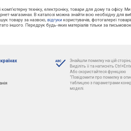
 і комп'ютерну техніку, електроніку, товари для дому та офісу. М
тернет-магазинах. В каталозі можна знайти всю необхідну для 
ошук товару за назвою,
відгуки
користувачів, фотогалереї товарів,
агато іншого. Передрук будь-яких матеріалів тільки за письмово
 країнах
Знайшли помилку на цій сторінц
Виділіть її та натисніть Ctrl+Ente
Або скористайтеся функцією
"Повідомити про помилку в опис
анія
таблицею з параметрами конк
моделі.