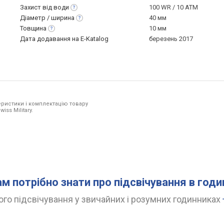
Захист від
води
100 WR / 10 ATM
Діаметр /
ширина
40 мм
Товщина
10 мм
Дата додавання на E-Katalog
березень 2017
ристики і комплектацію товару
iss Military.
ам потрібно знати про підсвічування в год
го підсвічування у звичайних і розумних годинниках