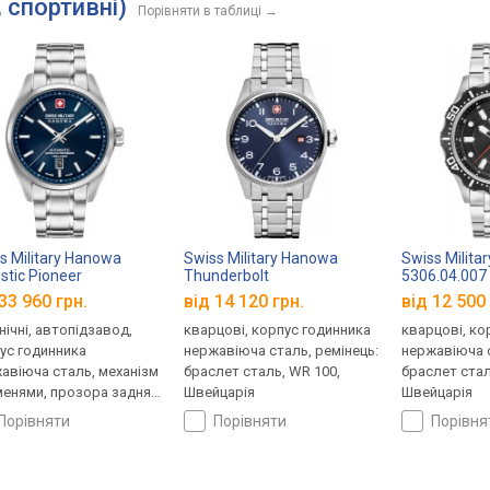
, спортивні)
Порівняти в таблиці
→
s Military Hanowa
Swiss Military Hanowa
Swiss Milita
stic Pioneer
Thunderbolt
5306.04.007
GL0006202
SMWGH0000802
33 960 грн.
від 14 120 грн.
від 12 500 
нічні, автопідзавод,
кварцові, корпус годинника
кварцові, ко
ус годинника
нержавіюча сталь, ремінець:
нержавіюча с
авіюча сталь, механізм
браслет сталь, WR 100,
браслет стал
менями, прозора задня
Швейцарія
Швейцарія
ка, ремінець: браслет
порівняти
порівняти
порівн
ь, WR 100, Швейцарія