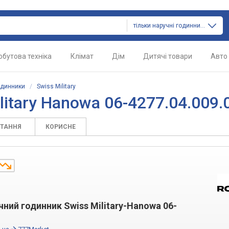
тільки наручні годинники
обутова техніка
Клімат
Дім
Дитячі товари
Авто
одинники
/
Swiss Military
litary Hanowa 06-4277.04.009.
ИТАННЯ
КОРИСНЕ
чний годинник Swiss Military-Hanowa 06-