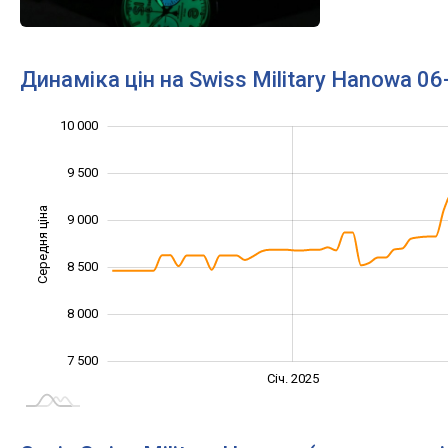
Динаміка цін на Swiss Military Hanowa 0
10 000
10 500
6 500
7 000
9 500
Середня ціна
9 000
10 000
8 500
8 000
7 500
Січ. 2027
Лип.
Січ. 2025
L