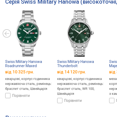
Серія Swiss Military Hanowa (високоточні
Swiss Military Hanowa
Swiss Military Hanowa
Swis
Roadrunner Maxed
Thunderbolt
Maje
SMWGH0001603
SMWGH0000803
SMW
від 10 325 грн.
від 14 120 грн.
від 
кварцові, корпус годинника
кварцові, корпус годинника
меха
нержавіюча сталь, ремінець:
нержавіюча сталь, ремінець:
корп
браслет сталь, Швейцарія
браслет сталь, WR 100,
нерж
Швейцарія
з ка
порівняти
криш
порівняти
стал