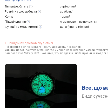
Тип
циферблата
стрілочний
Розмітка
циферблата
арабські
Колір
чорний
Підсвічування
люмінесцентне покриття
Функції та
можливості
дата (число місяця)
Повідомити про помилку в описі
Інформація в описі моделі носить довідковий характер.
Завжди
перед покупкою уточнюйте у менеджера інтернет-магазину характе
Каталог Swiss Military 2026
- новинки, хіти продажів і найактуальніші моделі Sw
Все, що в
Види сучасно