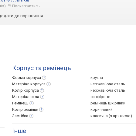
.ua
777Market
иїв)
Поскаржитись
додати до порівняння
Корпус та ремінець
Форма
корпуса
кругла
Матеріал
корпуса
нержавіюча сталь
Колір
корпуса
нержавіюча сталь
Матеріал
скла
сапфірове
Ремінець
ремінець шкіряний
Колір
ремінця
коричневий
Застібка
класична (з пряжкою)
Інше