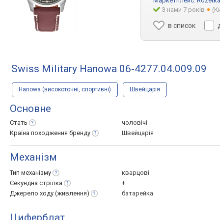
Маркетплейс:
Rozetka
З нами 7 років
(К
в список
Swiss Military Hanowa 06-4277.04.009.09
Hanowa (високоточні, спортивні)
Швейцарія
Основне
Стать
чоловічі
Країна походження
бренду
Швейцарія
Механізм
Тип
механізму
кварцові
Секундна
стрілка
+
Джерело ходу
(живлення)
батарейка
Циферблат