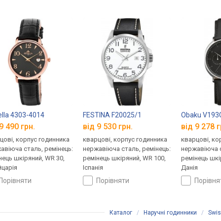
lla 4303-4014
FESTINA F20025/1
Obaku V19
9 490 грн.
від 9 530 грн.
від 9 278 г
цові, корпус годинника
кварцові, корпус годинника
кварцові, ко
авіюча сталь, ремінець:
нержавіюча сталь, ремінець:
нержавіюча с
нець шкіряний, WR 30,
ремінець шкіряний, WR 100,
ремінець шкі
царія
Іспанія
Данія
порівняти
порівняти
порівн
Каталог
/
Наручні годинники
/
Swis