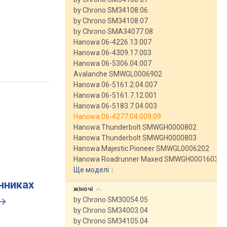
by Chrono SM34108.06
by Chrono SM34108.07
by Chrono SMA34077.08
Hanowa 06-4226.13.007
Hanowa 06-4309.17.003
Hanowa 06-5306.04.007
Avalanche SMWGL0006902
Hanowa 06-5161.2.04.007
Hanowa 06-5161.7.12.001
Hanowa 06-5183.7.04.003
Hanowa 06-4277.04.009.09
Hanowa Thunderbolt SMWGH0000802
Hanowa Thunderbolt SMWGH0000803
Hanowa Majestic Pioneer SMWGL0006202
Hanowa Roadrunner Maxed SMWGH0001603
Ще моделі
↓
инниках
жіночі
by Chrono SM30054.05
by Chrono SM34003.04
by Chrono SM34105.04