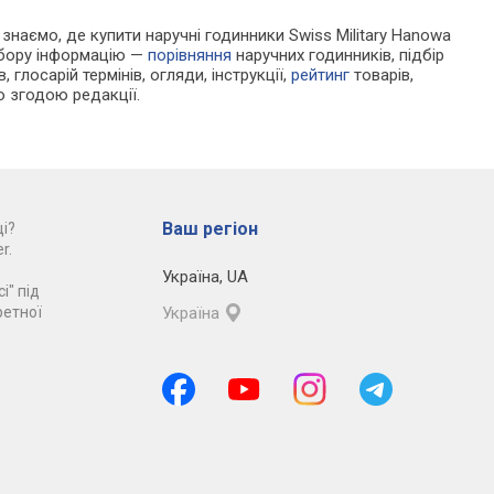
и знаємо, де купити наручні годинники Swiss Military Hanowa
вибору інформацію —
порівняння
наручних годинників, підбір
 глосарій термінів, огляди, інструкції,
рейтинг
товарів,
ю згодою редакції.
Ваш регіон
і?
r.
Україна
,
UA
і" під
ретної
Україна