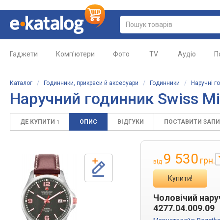
Гаджети
Комп'ютери
Фото
TV
Аудіо
П
Каталог
/
Годинники, прикраси й аксесуари
/
Годинники
/
Наручні г
Наручний годинник
Swiss Mi
ДЕ КУПИТИ
ОПИС
ВІДГУКИ
ПОСТАВИТИ ЗАП
1
9 530
грн.
від
Купити!
Чоловічий нару
4277.04.009.09