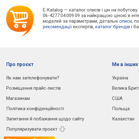
E-Katalog
— каталог описів і цін на побутову
06-4277.04.009.09 за найкращою ціною в ін
моделей за параметрами, детальні
описи
, п
рекомендації
експертів,
каталог брендів
і б
Про проєкт
Ми в інших
Як нам зателефонувати?
Україна
Розміщення прайс-листів
Велика Брит
Магазинам
США
Політика конфіденційності
Польща
Запитання й побажання щодо сайту
Казахстан
Популяризувати проєкт