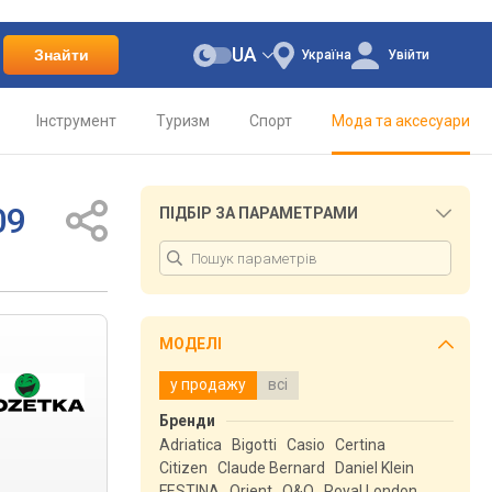
UA
Знайти
Україна
Увійти
Інструмент
Туризм
Спорт
Мода та аксесуари
09
ПІДБІР ЗА ПАРАМЕТРАМИ
МОДЕЛІ
у продажу
всі
Бренди
Adriatica
Bigotti
Casio
Certina
Citizen
Claude Bernard
Daniel Klein
FESTINA
Orient
Q&Q
Royal London