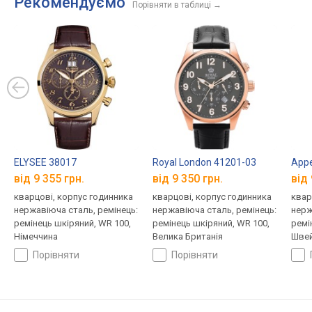
Рекомендуємо
Порівняти в таблиці
→
ELYSEE 38017
Royal London 41201-03
Appe
від 9 355 грн.
від 9 350 грн.
від 
кварцові, корпус годинника
кварцові, корпус годинника
квар
нержавіюча сталь, ремінець:
нержавіюча сталь, ремінець:
нерж
ремінець шкіряний, WR 100,
ремінець шкіряний, WR 100,
ремі
Німеччина
Велика Британія
Швей
порівняти
порівняти