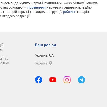
и знаємо, де купити наручні годинники Swiss Military Hanowa
ору інформацію —
порівняння
наручних годинників, підбір
 глосарій термінів, огляди, інструкції,
рейтинг
товарів,
ю згодою редакції.
Ваш регіон
і?
r.
Україна
,
UA
і" під
ретної
Україна