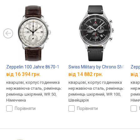
Zeppelin 100 Jahre 8670-1
Swiss Military by Chrono SM34081.
Zepp
від 16 394 грн.
від 14 882 грн.
від 
кварцові, корпус годинника
кварцові, корпус годинника
квар
нержавіюча сталь, ремінець:
нержавіюча сталь, ремінець:
нерж
ремінець шкіряний, WR 50,
ремінець шкіряний, WR 100,
ремі
Німеччина
Швейцарія
Німе
порівняти
порівняти