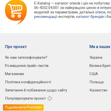
E-Katalog
— каталог описів і цін на побутову
06-4332.04.001 за найкращою ціною в інтер
моделей за параметрами, детальні
описи
, п
рекомендації
експертів,
каталог брендів
і б
Про проєкт
Ми в інших
Як нам зателефонувати?
Україна
Розміщення прайс-листів
Велика Брит
Магазинам
США
Політика конфіденційності
Польща
Запитання й побажання щодо сайту
Казахстан
Популяризувати проєкт
Підключити Premium