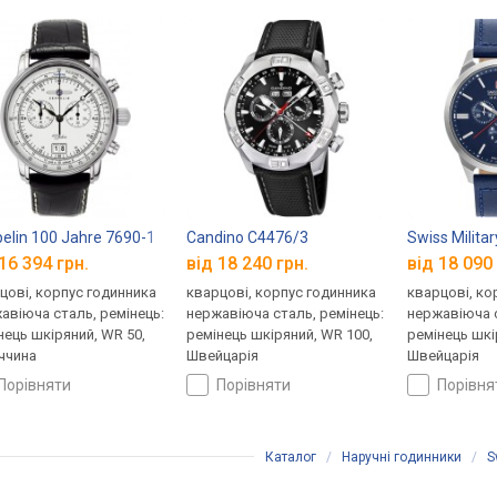
06
elin 100 Jahre 7690-1
Candino C4476/3
Swiss Milit
16 394 грн.
від 18 240 грн.
від 18 090 
цові, корпус годинника
кварцові, корпус годинника
кварцові, ко
авіюча сталь, ремінець:
нержавіюча сталь, ремінець:
нержавіюча с
нець шкіряний, WR 50,
ремінець шкіряний, WR 100,
ремінець шкі
ччина
Швейцарія
Швейцарія
порівняти
порівняти
порівн
Каталог
/
Наручні годинники
/
S