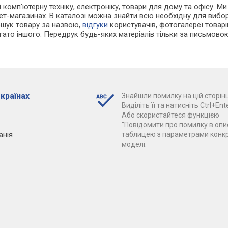
 і комп'ютерну техніку, електроніку, товари для дому та офісу. М
нет-магазинах. В каталозі можна знайти всю необхідну для виб
ошук товару за назвою,
відгуки
користувачів, фотогалереї товарів,
агато іншого. Передрук будь-яких матеріалів тільки за письмово
 країнах
Знайшли помилку на цій сторінц
Виділіть її та натисніть Ctrl+Ente
Або скористайтеся функцією
"Повідомити про помилку в опис
анія
таблицею з параметрами конк
моделі.