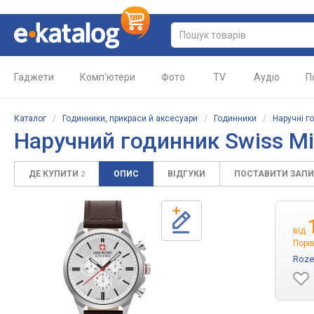
Гаджети
Комп'ютери
Фото
TV
Аудіо
П
Каталог
/
Годинники, прикраси й аксесуари
/
Годинники
/
Наручні г
Наручний годинник
Swiss Mi
ДЕ КУПИТИ
ОПИС
ВІДГУКИ
ПОСТАВИТИ ЗАП
2
від
Порів
Roze