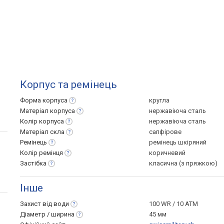
Корпус та ремінець
Форма
корпуса
кругла
Матеріал
корпуса
нержавіюча сталь
Колір
корпуса
нержавіюча сталь
Матеріал
скла
сапфірове
Ремінець
ремінець шкіряний
Колір
ремінця
коричневий
Застібка
класична (з пряжкою)
Інше
Захист від
води
100 WR / 10 ATM
Діаметр /
ширина
45 мм