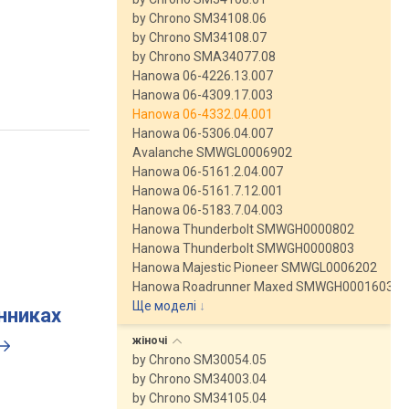
by Chrono SM34108.06
by Chrono SM34108.07
by Chrono SMA34077.08
Hanowa 06-4226.13.007
Hanowa 06-4309.17.003
Hanowa 06-4332.04.001
Hanowa 06-5306.04.007
Avalanche SMWGL0006902
Hanowa 06-5161.2.04.007
Hanowa 06-5161.7.12.001
Hanowa 06-5183.7.04.003
Hanowa Thunderbolt SMWGH0000802
Hanowa Thunderbolt SMWGH0000803
Hanowa Majestic Pioneer SMWGL0006202
Hanowa Roadrunner Maxed SMWGH0001603
Ще моделі
↓
инниках
жіночі
by Chrono SM30054.05
by Chrono SM34003.04
by Chrono SM34105.04