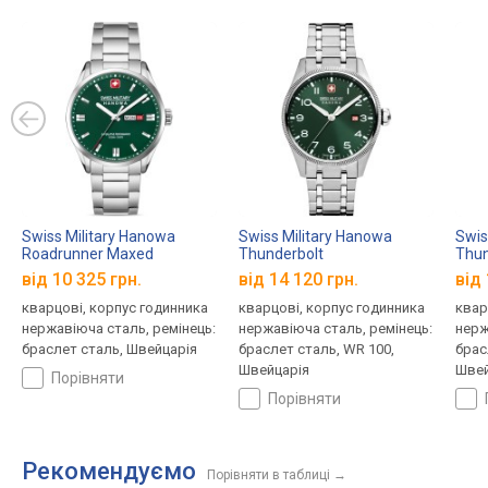
Swiss Military Hanowa
Swiss Military Hanowa
Swis
Roadrunner Maxed
Thunderbolt
Thun
SMWGH0001603
SMWGH0000803
SMW
від 10 325 грн.
від 14 120 грн.
від 
кварцові, корпус годинника
кварцові, корпус годинника
квар
нержавіюча сталь, ремінець:
нержавіюча сталь, ремінець:
нерж
браслет сталь, Швейцарія
браслет сталь, WR 100,
брас
Швейцарія
Швей
порівняти
порівняти
Рекомендуємо
Порівняти в таблиці
→