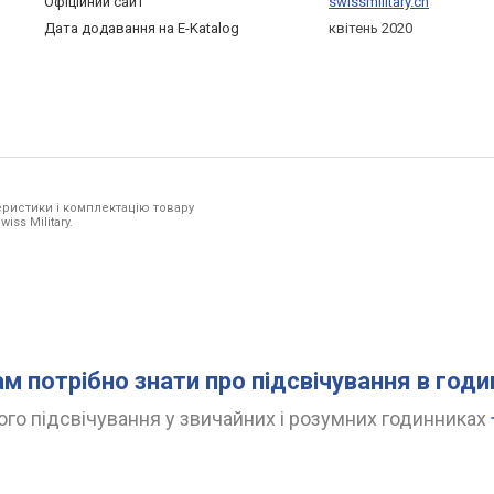
Офіційний сайт
swissmilitary.ch
Дата додавання на E-Katalog
квітень 2020
ристики і комплектацію товару
iss Military.
ам потрібно знати про підсвічування в год
го підсвічування у звичайних і розумних годинниках