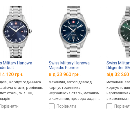
s Military Hanowa
Swiss Military Hanowa
Swiss Milita
derbolt
Majestic Pioneer
Diligenter 
GH0000802
SMWGL0006202
14 120 грн.
від 33 960 грн.
від 32 260 
цові, корпус годинника
механічні, автопідзавод,
механічні, а
авіюча сталь, ремінець:
корпус годинника
корпус годи
лет сталь, WR 100,
нержавіюча сталь, механізм
нержавіюча с
царія
з каменями, прозора задня
з каменями, 
кришка, ремінець: браслет
кришка, ремі
порівняти
порівняти
порівн
сталь, WR 100, Швейцарія
сталь, WR 10