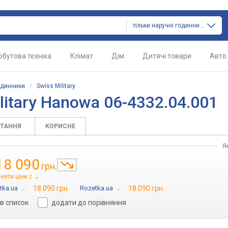
тільки наручні годинники
обутова техніка
Клімат
Дім
Дитячі товари
Авто
одинники
/
Swiss Military
litary Hanowa 06-4332.04.001
ИТАННЯ
КОРИСНЕ
Я
18 090
грн.
няти ціни
→
2
tka.ua
→
18 090 грн.
Rozetka.ua
→
18 090 грн.
в список
додати до порівняння