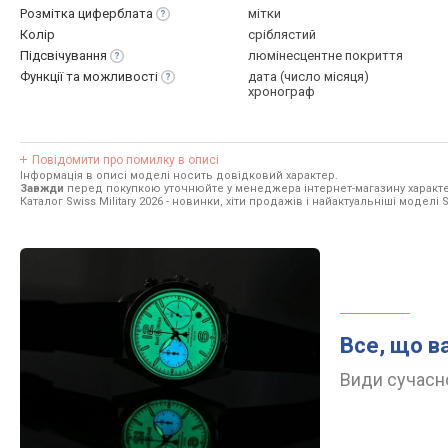
Розмітка
циферблата
мітки
Колір
сріблястий
Підсвічування
люмінесцентне покриття
Функції та
можливості
дата (число місяця)
хронограф
Повідомити про помилку в описі
Інформація в описі моделі носить довідковий характер.
Завжди
перед покупкою уточнюйте у менеджера інтернет-магазину характе
Каталог Swiss Military 2026
- новинки, хіти продажів і найактуальніші моделі Sw
Все, що в
Види сучасно