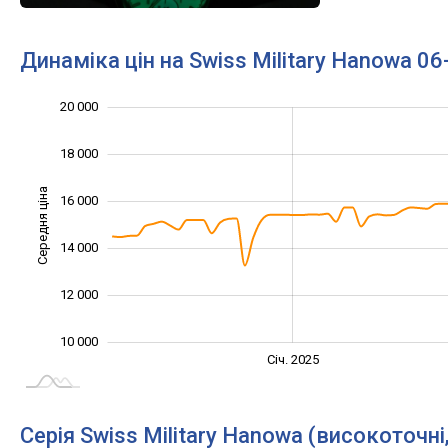
Динаміка цін на Swiss Military Hanowa 0
20 000
22 000
6 000
8 000
18 000
Середня ціна
16 000
10 000
14 000
12 000
10 000
Січ. 2027
Лип.
Січ. 2025
L
Серія Swiss Military Hanowa (високоточні