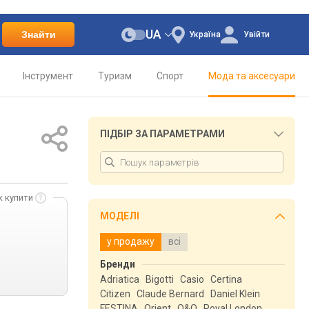
UA
Знайти
Україна
Увійти
Інструмент
Туризм
Спорт
Мода та аксесуари
ПІДБІР ЗА ПАРАМЕТРАМИ
к купити
МОДЕЛІ
у продажу
всі
Бренди
Adriatica
Bigotti
Casio
Certina
Citizen
Claude Bernard
Daniel Klein
FESTINA
Orient
Q&Q
Royal London