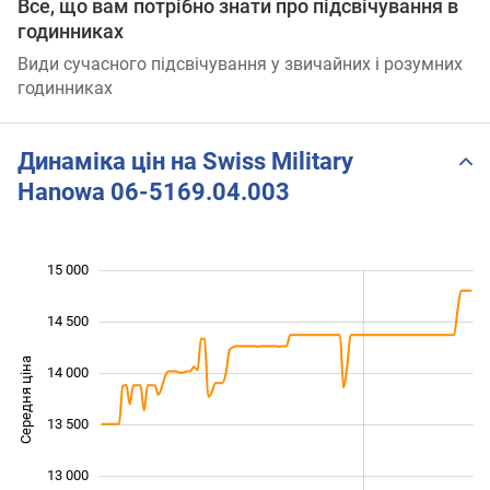
Все, що вам потрібно знати про підсвічування в
годинниках
Види сучасного підсвічування у звичайних і розумних
годинниках
Динаміка цін на Swiss Military
Hanowa 06-5169.04.003
15 000
 500
 000
 500
14 500
Середня ціна
14 000
12 500
13 500
13 000