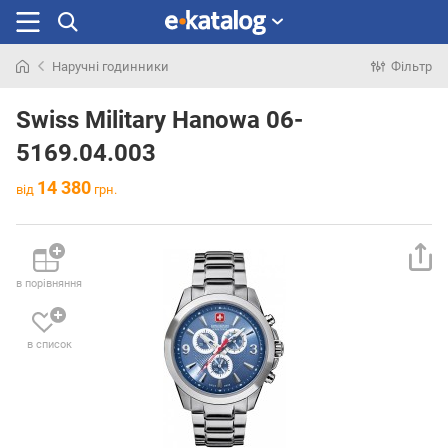
Наручні годинники
Фільтр
Шукали
раніше
Swiss Military Hanowa 06-
5169.04.003
14 380
від
грн.
в порівняння
в список