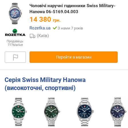
Чоловічі наручні годинники Swiss Military-
Hanowa 06-5169.04.003
14 380
грн.
Rozetka.ua
З нами 7 років
(Київ)
Продавець:
777Market
Перейти в магазин
Серія Swiss Military Hanowa
(високоточні, спортивні)