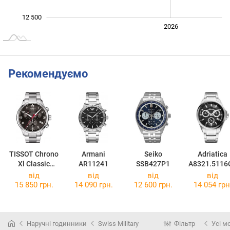
12 500
2024
2025
2028
2026
L
Рекомендуємо
TISSOT Chrono
Armani
Seiko
Adriatica
Xl Classic
AR11241
SSB427P1
A8321.5116
Asian Games
від
від
від
від
Edition
15 850 грн.
14 090 грн.
12 600 грн.
14 054 грн
T116.617.11.0
57.02
Наручні годинники
Swiss Military
Фільтр
Усі м