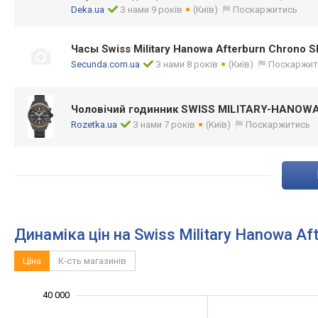
Deka.ua
З нами 9 років
(Київ)
Поскаржитись
Часы Swiss Military Hanowa Afterburn Chrono
Secunda.com.ua
З нами 8 років
(Київ)
Поскаржит
Чоловічий годинник SWISS MILITARY-HANOW
Rozetka.ua
З нами 7 років
(Київ)
Поскаржитись
Динаміка цін на Swiss Military Hanowa 
Ціна
К-сть магазинів
40 000
-10 000
15 000
25 000
50 000
5 000
0