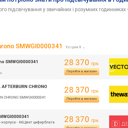
го підсвічування у звичайних і розумних годинниках
 Chrono SMWGI0000341
Усі ціни 8
→
28 370
rono SMWGI0000341
грн.
Перейти в магазин
сь
WA AFTERBURN CHRONO
28 370
грн.
URN CHRONO SMWGI0000341
Перейти в магазин
 SMWGI0000341
28 370
грн.
 корпуса - 44;Цвет циферблата