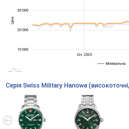
30 000
Ціна
10 000
20 000
10 000
Січ. 2027
Лип.
Січ. 2025
L
Мінімальна
Серія Swiss Military Hanowa (високоточні