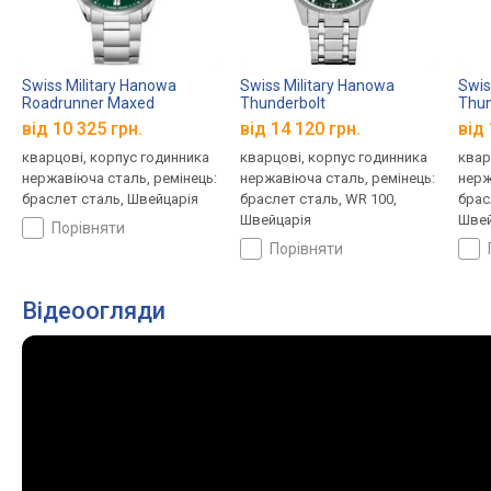
Swiss Military Hanowa
Swiss Military Hanowa
Swis
Roadrunner Maxed
Thunderbolt
Thun
SMWGH0001603
SMWGH0000803
SMW
від 10 325 грн.
від 14 120 грн.
від 
кварцові, корпус годинника
кварцові, корпус годинника
квар
нержавіюча сталь, ремінець:
нержавіюча сталь, ремінець:
нерж
браслет сталь, Швейцарія
браслет сталь, WR 100,
брас
Швейцарія
Швей
порівняти
порівняти
Відеоогляди