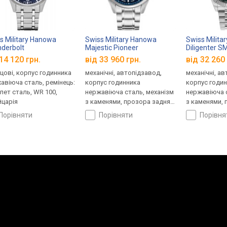
s Military Hanowa
Swiss Military Hanowa
Swiss Milita
derbolt
Majestic Pioneer
Diligenter 
GH0000802
SMWGL0006202
14 120 грн.
від 33 960 грн.
від 32 260 
цові, корпус годинника
механічні, автопідзавод,
механічні, а
авіюча сталь, ремінець:
корпус годинника
корпус годи
лет сталь, WR 100,
нержавіюча сталь, механізм
нержавіюча с
царія
з каменями, прозора задня
з каменями, 
кришка, ремінець: браслет
кришка, ремі
порівняти
порівняти
порівн
сталь, WR 100, Швейцарія
сталь, WR 10