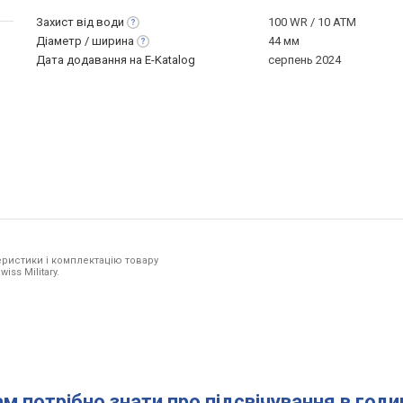
Захист від
води
100 WR / 10 ATM
Діаметр /
ширина
44 мм
Дата додавання на E-Katalog
серпень 2024
ристики і комплектацію товару
iss Military.
ам потрібно знати про підсвічування в год