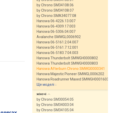
by Chrono SM34108.06
by Chrono SM34108.07
by Chrono SMA34077.08
Hanowa 06-4226.13.007
Hanowa 06-4309.17.003
Hanowa 06-5306.04.007
Avalanche SMWGL0006902
Hanowa 06-5161.2.04.007
Hanowa 06-5161.7.12.001
Hanowa 06-5183.7.04.003
Hanowa Thunderbolt SMWGH0000802
Hanowa Thunderbolt SMWGH0000803
Hanowa Afterburn Chrono SMWGI0000341
Hanowa Majestic Pioneer SMWGL0006202
Hanowa Roadrunner Maxed SMWGH0001603
Ще моделі
↓
жіночі
by Chrono SM30054.05
by Chrono SM34003.04
by Chrono SM34105.04
инниках