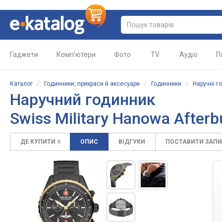
Гаджети
Комп'ютери
Фото
TV
Аудіо
П
Каталог
/
Годинники, прикраси й аксесуари
/
Годинники
/
Наручні г
Наручний годинник
Swiss Military Hanowa Afte
ДЕ КУПИТИ
ОПИС
ВІДГУКИ
ПОСТАВИТИ ЗАП
8