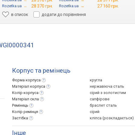
28 370 грн.
28 371 грн.
Rozetka.ua
→
28 370 грн.
Rozetka.ua
→
27 160 грн.
в список
додати до порівняння
MWGI0000341
Корпус та ремінець
Форма
корпуса
кругла
Матеріал
корпуса
нержавіюча сталь
Колір
корпуса
сірий з золотистим
Матеріал
скла
сапфірове
Ремінець
браслет сталь
Колір
ремінця
сірий
Застібка
кліпса (розкладається)
Інше