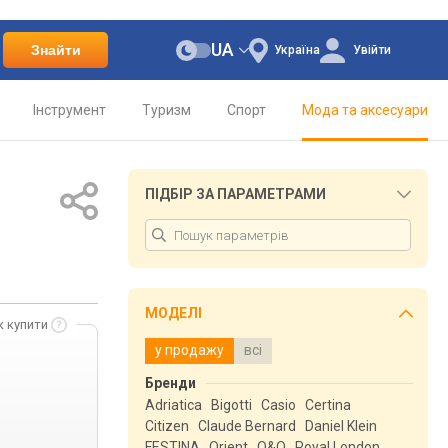
UA
Знайти
Україна
Увійти
Інструмент
Туризм
Спорт
Мода та аксесуари
ПІДБІР ЗА ПАРАМЕТРАМИ
МОДЕЛІ
к купити
у продажу
всі
Бренди
Adriatica
Bigotti
Casio
Certina
Citizen
Claude Bernard
Daniel Klein
FESTINA
Orient
Q&Q
Royal London