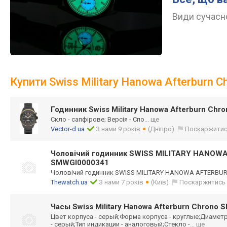
Види сучасно
Купити Swiss Military Hanowa Afterburn
Годинник Swiss Military Hanowa Afterburn Ch
Скло - сапфірове; Версія - Спо
... ще
Vector-d.ua
З нами 9 років
(Дніпро)
Поскаржити
Чоловічий годинник SWISS MILITARY HANO
SMWGI0000341
Чоловічий годинник SWISS MILITARY HANOWA AFTERB
Thewatch.ua
З нами 7 років
(Київ)
Поскаржитись
Часы Swiss Military Hanowa Afterburn Chrono
Цвет корпуса - серый;Форма корпуса - круглые;Диаметр
- серый;Тип индикации - аналоговый;Стек
ло -
... ще