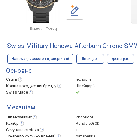
Відео
Фото
4
4
Swiss Military Hanowa Afterburn Chrono S
Hanowa (високоточні, спортивні)
Швейцарія
хронограф
Основне
Стать
чоловічі
Країна походження
бренду
Швейцарія
Swiss
Made
Механізм
Тип
механізму
кварцові
Калібр
Ronda 5030D
Секундна
стрілка
+
Джерело ходу
(живлення)
батарейка