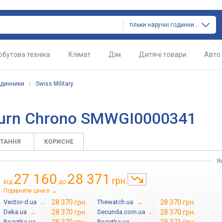
тільки наручні годинники
обутова техніка
Клімат
Дім
Дитячі товари
Авто
одинники
/
Swiss Military
rburn Chrono SMWGI0000341
ИТАННЯ
КОРИСНЕ
Я
27 160
28 371
грн.
від
до
Порівняти ціни
→
8
Vector-d.ua
→
28 370 грн.
Thewatch.ua
→
28 370 грн.
Deka.ua
→
28 370 грн.
Secunda.com.ua
→
28 370 грн.
Rozetka.ua
→
Rozetka.ua
→