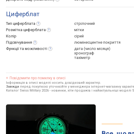
Циферблат
Тип
циферблата
стрілочний
Розмітка
циферблата
мітки
Колір
сірий
Підсвічування
люмінесцентне покриття
Функції та
можливості
дата (число місяця)
хронограф
тахіметр
Повідомити про помилку в описі
Інформація в описі моделі носить довідковий характер.
Завжди
перед покупкою уточнюйте у менеджера інтернет-магазину характе
Каталог Swiss Military 2026
- новинки, хіти продажів і найактуальніші моделі Sw
Все, що в