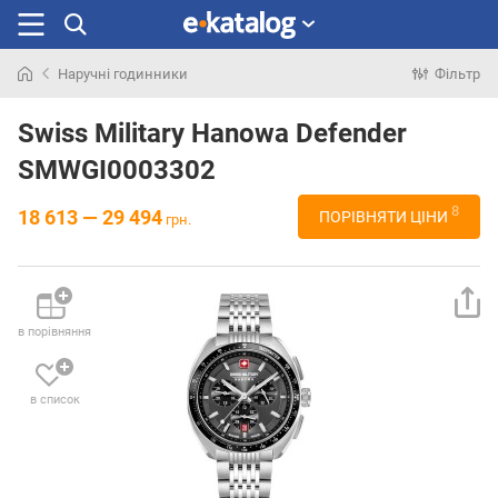
Наручні годинники
Фільтр
Шукали
раніше
Swiss Military Hanowa Defender
SMWGI0003302
8
18 613 — 29 494
ПОРІВНЯТИ ЦІНИ
грн.
в порівняння
в список