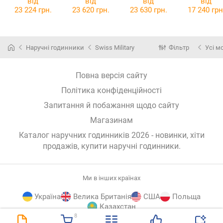
від
від
від
від
23 224 грн.
23 620 грн.
23 630 грн.
17 240 грн
Наручні годинники
Swiss Military
Фільтр
Усі м
Повна версія сайту
Політика конфіденційності
Запитання й побажання щодо сайту
Магазинам
Каталог наручних годинників 2026 - новинки, хіти
продажів,
купити наручні годинники
.
Ми в інших країнах
Україна
Велика Британія
США
Польща
Казахстан
8