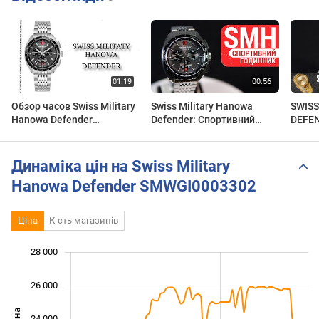
Обзор часов Swiss Military
Swiss Military Hanowa
SWIS
Hanowa Defender
Defender: Спортивний
DEFE
SMWGI0003302
Характер та Швейцарська
Огляд
Точність! | SMWGI0003302
secun
| Огляд
Динаміка цін на Swiss Military
Hanowa Defender SMWGI0003302
Ціна
К-сть магазинів
28 000
 000
 000
 000
26 000