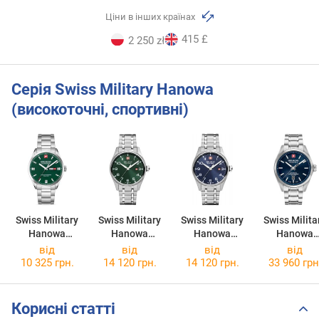
Ціни в інших країнах
415 £
2 250 zł
Серія Swiss Military Hanowa
(високоточні, спортивні)
Swiss Military
Swiss Military
Swiss Military
Swiss Milita
Hanowa
Hanowa
Hanowa
Hanowa
Roadrunner
Thunderbolt
Thunderbolt
Majestic
від
від
від
від
Maxed
SMWGH000080
SMWGH000080
Pioneer
10 325 грн.
14 120 грн.
14 120 грн.
33 960 грн
SMWGH000160
3
2
SMWGL0006
3
2
Корисні статті