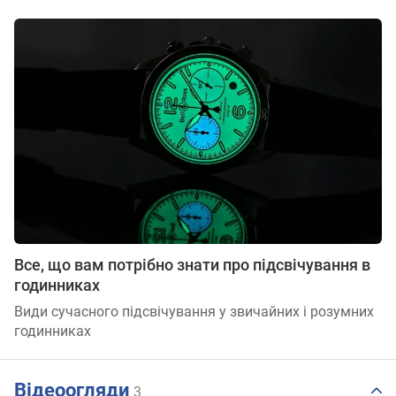
Все, що вам потрібно знати про підсвічування в
годинниках
Види сучасного підсвічування у звичайних і розумних
годинниках
Відеоогляди
3