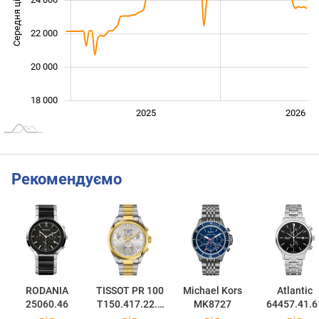
Середня ціна
24 000
18 000
22 000
20 000
18 000
2024
2027
2025
2026
L
Рекомендуємо
RODANIA
TISSOT PR 100
Michael Kors
Atlantic
25060.46
T150.417.22.0
MK8727
64457.41.6
31.00