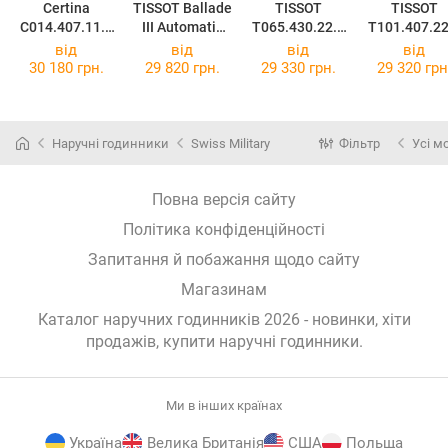
Certina
TISSOT Ballade
TISSOT
TISSOT
C014.407.11.0
III Automatic
T065.430.22.0
T101.407.22
31.01
T97.2.483.31
31.00
31.00
від
від
від
від
30 180 грн.
29 820 грн.
29 330 грн.
29 320 грн
Наручні годинники
Swiss Military
Фільтр
Усі м
Повна версія сайту
Політика конфіденційності
Запитання й побажання щодо сайту
Магазинам
Каталог наручних годинників 2026 - новинки, хіти
продажів,
купити наручні годинники
.
Ми в інших країнах
Україна
Велика Британія
США
Польща