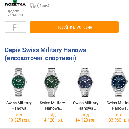
(Київ)
Продавець:
777Market
Перейти в магазин
Серія Swiss Military Hanowa
(високоточні, спортивні)
Swiss Military
Swiss Military
Swiss Military
Swiss Milita
Hanowa
Hanowa
Hanowa
Hanowa
Roadrunner
Thunderbolt
Thunderbolt
Majestic
від
від
від
від
Maxed
SMWGH000080
SMWGH000080
Pioneer
10 325 грн.
14 120 грн.
14 120 грн.
33 960 грн
SMWGH000160
3
2
SMWGL0006