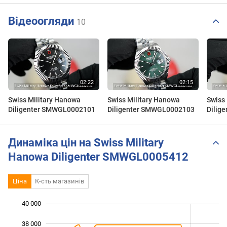
Відеоогляди
10
Swiss Military Hanowa
Swiss Military Hanowa
Swiss
Diligenter SMWGL0002101
Diligenter SMWGL0002103
Dilig
Динаміка цін на Swiss Military
Hanowa Diligenter SMWGL0005412
Ціна
К-сть магазинів
40 000
 000
 000
 000
38 000