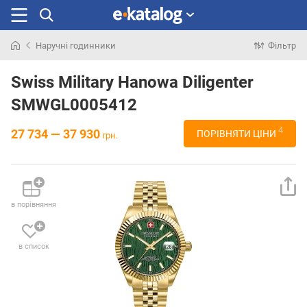
Наручні годинники
Фільтр
Шукали
раніше
Swiss Military Hanowa Diligenter
SMWGL0005412
4
27 734 — 37 930
ПОРІВНЯТИ ЦІНИ
грн.
в порівняння
в список