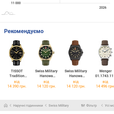
11 000
Лип.
2027
2025
2026
L
Рекомендуємо
TISSOT
Swiss Military
Swiss Military
Wenger
Tradition
Hanowa
Hanowa
01.1743.11
T063.610.36.0
Greyhound
Fieldmaster
від
від
від
від
57.00
SMWGA000155
SMWGA000394
14 390 грн.
14 120 грн.
14 120 грн.
14 496 грн
0
0
Наручні годинники
Swiss Military
Фільтр
Усі м