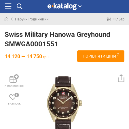
Наручні годинники
Фільтр
Шукали
раніше
Swiss Military Hanowa Greyhound
SMWGA0001551
7
14 120 — 14 750
ПОРІВНЯТИ ЦІНИ
грн.
в порівняння
в список