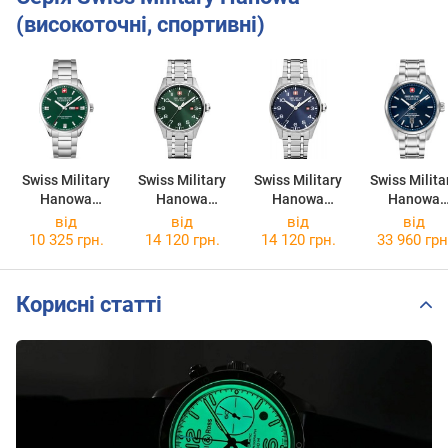
(високоточні, спортивні)
Swiss Military
Swiss Military
Swiss Military
Swiss Milita
Hanowa
Hanowa
Hanowa
Hanowa
Roadrunner
Thunderbolt
Thunderbolt
Majestic
від
від
від
від
Maxed
SMWGH000080
SMWGH000080
Pioneer
10 325 грн.
14 120 грн.
14 120 грн.
33 960 грн
SMWGH000160
3
2
SMWGL0006
3
2
Корисні статті