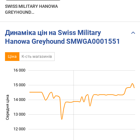
SWISS MILITARY HANOWA
GREYHOUND
SMWGG0001503.
Огляд\Review by
secunda.com.ua
Динаміка цін на Swiss Military
Hanowa Greyhound SMWGA0001551
Ціна
К-сть магазинів
16 000
 000
 000
 000
15 000
Середня ціна
14 000
11 000
13 000
12 000