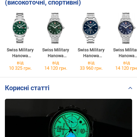
(високоточні, спортивні)
Swiss Military
Swiss Military
Swiss Military
Swiss Milita
Hanowa
Hanowa
Hanowa
Hanowa
Roadrunner
Thunderbolt
Majestic
Thunderbol
від
від
від
від
Maxed
SMWGH000080
Pioneer
SMWGH0000
10 325 грн.
14 120 грн.
33 960 грн.
14 120 грн
SMWGH000160
3
SMWGL000620
2
3
2
Корисні статті