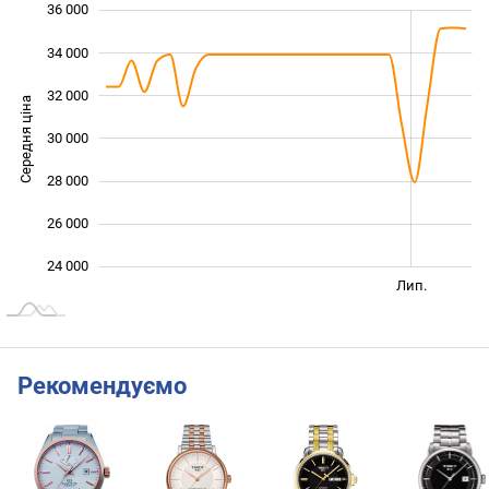
36 000
 000
 000
 000
34 000
32 000
Середня ціна
30 000
24 000
28 000
26 000
24 000
Січ. 2026
Січ. 2027
Квіт.
Лип.
L
Рекомендуємо