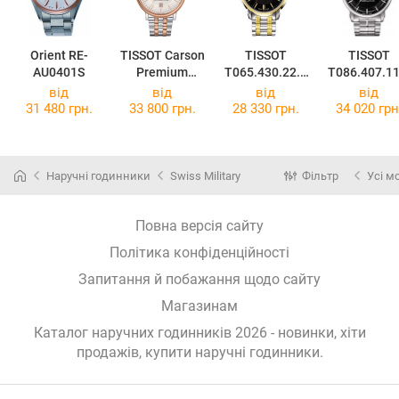
Orient RE-
TISSOT Carson
TISSOT
TISSOT
AU0401S
Premium
T065.430.22.0
T086.407.11
Powermatic 80
51.00
51.00
від
від
від
від
T122.407.22.0
31 480 грн.
33 800 грн.
28 330 грн.
34 020 грн
31.01
Наручні годинники
Swiss Military
Фільтр
Усі м
Повна версія сайту
Політика конфіденційності
Запитання й побажання щодо сайту
Магазинам
Каталог наручних годинників 2026 - новинки, хіти
продажів,
купити наручні годинники
.