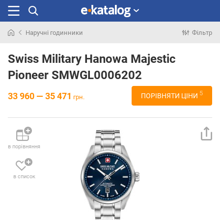
Наручні годинники
Фільтр
Шукали
раніше
Swiss Military Hanowa Majestic
Pioneer SMWGL0006202
5
33 960 — 35 471
ПОРІВНЯТИ ЦІНИ
грн.
в порівняння
в список