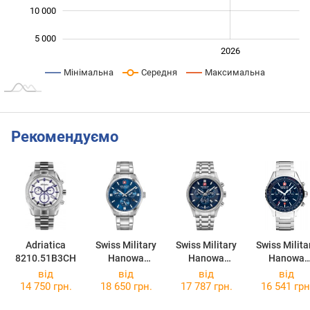
10 000
5 000
2024
2025
2028
2026
L
Мінімальна
Середня
Максимальна
Рекомендуємо
Adriatica
Swiss Military
Swiss Military
Swiss Milita
8210.51B3CH
Hanowa
Hanowa
Hanowa
Roadrunner
Airman First
Afterburn
від
від
від
від
Advanced
Class
Chrono
14 750 грн.
18 650 грн.
17 787 грн.
16 541 грн
SMWGK000560
SMWGI000310
SMWGI0000