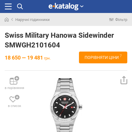
Наручні годинники
Фільтр
Шукали
раніше
Swiss Military Hanowa Sidewinder
SMWGH2101604
7
18 650 — 19 481
ПОРІВНЯТИ ЦІНИ
грн.
в порівняння
в список