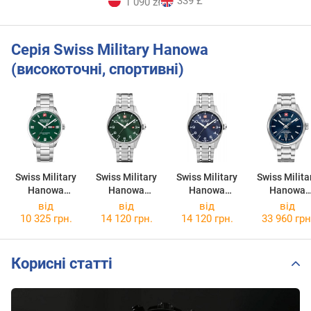
339 £
1 090 zł
Серія Swiss Military Hanowa
(високоточні, спортивні)
Swiss Military
Swiss Military
Swiss Military
Swiss Milita
Hanowa
Hanowa
Hanowa
Hanowa
Roadrunner
Thunderbolt
Thunderbolt
Majestic
від
від
від
від
Maxed
SMWGH000080
SMWGH000080
Pioneer
10 325 грн.
14 120 грн.
14 120 грн.
33 960 грн
SMWGH000160
3
2
SMWGL0006
3
2
Корисні статті