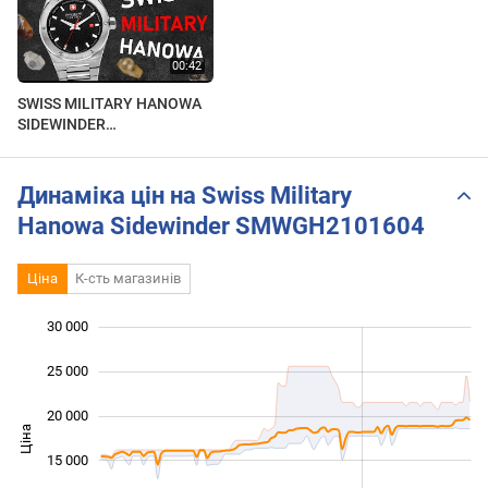
SWISS MILITARY HANOWA
SIDEWINDER
SMWGH2101604.
Огляд\Review by
secunda.com.ua
Динаміка цін на Swiss Military
Hanowa Sidewinder SMWGH2101604
Ціна
К-сть магазинів
30 000
 000
 000
0
25 000
20 000
Ціна
10 000
15 000